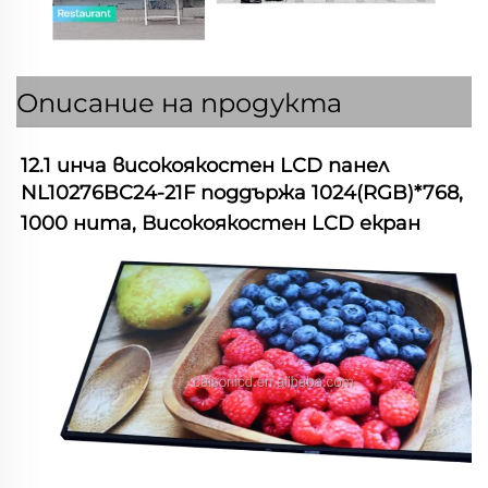
Описание на продукта
12.1 инча високоякостен LCD панел 
NL10276BC24-21F поддържа 1024(RGB)*768, 
1000 нита, Високоякостен LCD екран 