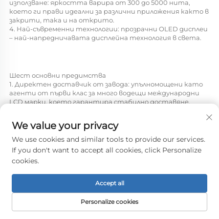
използване: яркостта варира от 300 до 5000 нита, 
което ги прави идеални за различни приложения както в 
закрити, така и на открито. 
4. Най-съвременни технологии: прозрачни OLED дисплеи 
– най-напредничавата дисплейна технология в света. 
Шест основни предимства 
1. Директен доставчик от завода: упълномощени като 
агенти от първи клас за много водещи международни 
LCD марки, което гарантира стабилно доставяне. 
2. Силни производствени възможности: чиста 
работилница с капацитет на милион единици, 
We value your privacy
специализирана в проекти от висок клас за 
високояркостни и докосваеми дисплеи. 
We use cookies and similar tools to provide our services.
3. Бързо персонализиране: собствена фабрика за 
If you don't want to accept all cookies, click Personalize
изработка на ламаринени детайли с пълен контрол 
cookies.
върху материали и дизайн; чертежите могат да бъдат 
готови за срок от само 1 ден. 
4. Професионален екип: общо 107 служители, 
Accept all
включително 20 търговски представители, 7 инженери 
по научни изследвания и разработки (R&D) и 10 членове 
Personalize cookies
на техническия поддръжков екип. 
5. Гаранция за качество: Сертифицирано от SGS и 