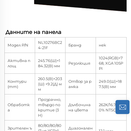
Данните на панела 
NL10276BC2
Модел P/N
Бранд
нек
4-21F
1024(RGB)×7
Активна п
245.76(Ш)×1
Резолюция
68, XGA 105P
лощ
84.32(В) мм
PI
260.5(В)×203
Контури
Отвор за р
249.0(Ш)×18
(Ш) ×9.2(Д) м
(mm)
амка
7.5(В) мм
м
Прозрачно,
Обработк
твърдо по
Дълбочина
262K/16.7M 4
а
критие (3
на цвета
0% NTSC
H)
80/80/80/80
Зрителен ъ
Диагонален
(Тип.)(CR≥1
12.1 инч