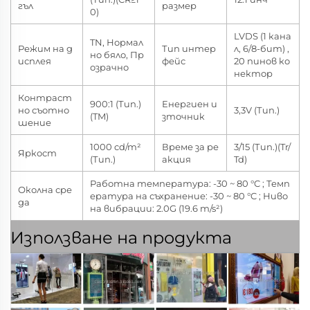
гъл
размер
0)
LVDS (1 кана
TN, Нормал
Режим на д
Тип интер
л, 6/8-бит) ,
но бяло, Пр
исплея
фейс
20 пинов ко
озрачно
нектор
Контраст
900:1 (Тип.)
Енергиен и
но съотно
3,3V (Тип.)
(TM)
зточник
шение
1000 cd/m²
Време за ре
3/15 (Тип.)(Tr/
Яркост
(Тип.)
акция
Td)
Работна температура: -30 ~ 80 °C ; Темп
Околна сре
ература на съхранение: -30 ~ 80 °C ; Ниво
да
на вибрации: 2.0G (19.6 m/s²)
Използване на продукта