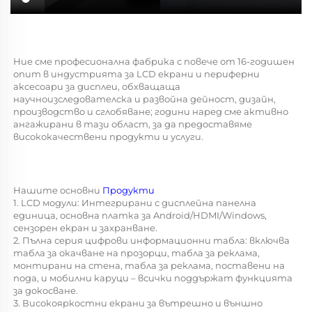
Ние сме професионална фабрика с повече от 16-годишен 
опит в индустрията за LCD екрани и периферни 
аксесоари за дисплеи, обхващаща 
научноизследователска и развойна дейност, дизайн, 
производство и сглобяване; години наред сме активно 
ангажирани в тази област, за да предоставяме 
висококачествени продукти и услуги. 
Нашите основни 
Продукти 
1. LCD модули: Интегрирани с дисплейна панелна 
единица, основна платка за Android/HDMI/Windows, 
сензорен екран и захранване. 
2. Пълна серия цифрови информационни табла: включва 
табла за окачване на прозорци, табла за реклама, 
монтирани на стена, табла за реклама, поставени на 
пода, и мобилни каруци – всички поддържат функцията 
за докосване. 
3. Високояркостни екрани за вътрешно и външно 