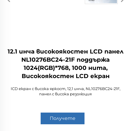
12.1 инча високоякостен LCD панел
NL10276BC24-21F поддържа
1024(RGB)*768, 1000 нита,
Високоякостен LCD екран
lCD екран с висока яркост, 12,1 инча, NL10276BC24-21F,
панел с висока резолюция
Получете
оферта