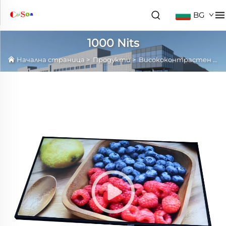
BG
1000 Nits
Начална страница
>
Продукти
>
Висококонтрастен LCD панел