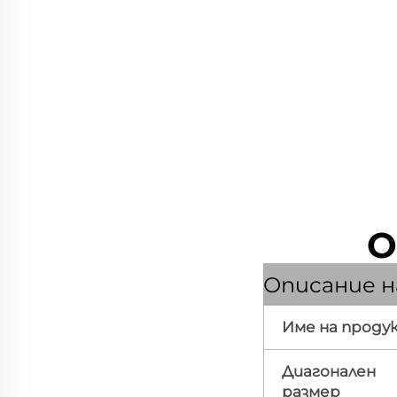
О
Описание н
Име на проду
Диагонален
размер