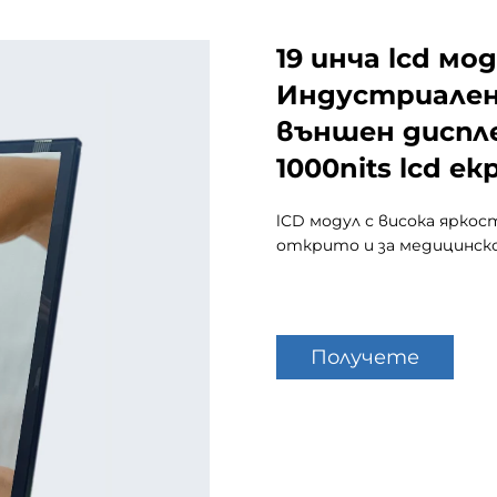
19 инча lcd мо
Индустриален
външен диспле
1000nits lcd е
lCD модул с висока яркост
открито и за медицинско
Получете
оферта