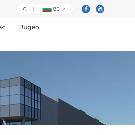
BG
ас
Видео