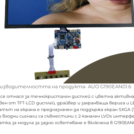
оизводителността на продукта-
AUO G190EAN01.6
 се отнася за течнокристален дисплей с цветна активн
вен от TFT-LCD дисплей, драйвер и захранваща верига и L
ът на екрана е предназначен да поддържа екран SXGA (128
и входни сигнали са съвместими с 2-канален LVDs интерфе
тка за модула за задно осветяване е включена в G190EAN0