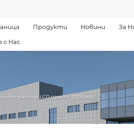
раница
Продукти
Новини
За Н
 с Нас
коконтрастен LCD панел
>
1000 Nits