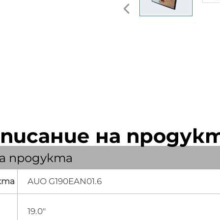
писание на продук
а продукта
кта
AUO G190EAN01.6
19.0"