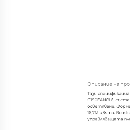
Описание на пр
Тази спецификация
G190EAN01.6, съста
осветяване. Формат
16,7M цвята. Всичк
управляващата пла