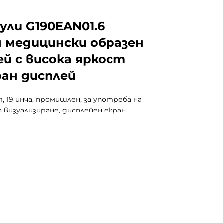
дули G190EAN01.6
 медицински образен
й с висока яркост
кран дисплей
, 19 инча, промишлен, за употреба на
 визуализиране, дисплейен екран