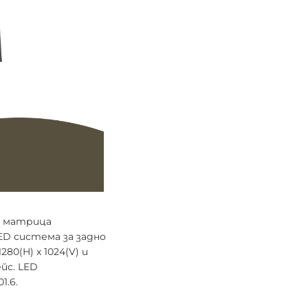
а матрица
ED система за задно
0(H) x 1024(V) и
йс. LED
1.6.