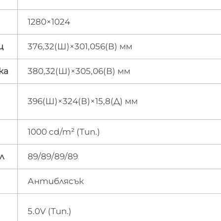
1280×1024
щ
376,32(Ш)×301,056(В) мм
ка
380,32(Ш)×305,06(В) мм
396(Ш)×324(В)×15,8(Д) мм
1000 cd/m² (Тип.)
л
89/89/89/89
Антиблясък
5.0V (Тип.)