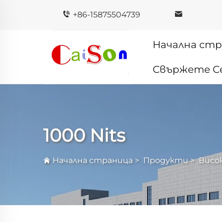
+86-15875504739
Начална ст
Свържете Се
1000 Nits
Начална страница
>
Продукти
>
Висо