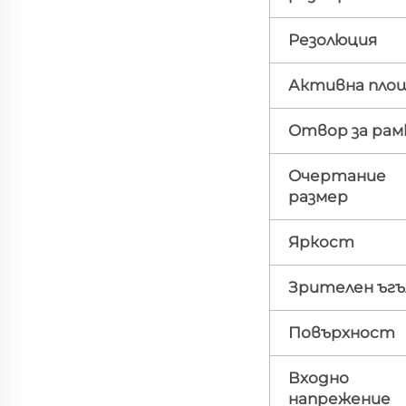
Резолюция
Активна пло
Отвор за рам
Очертание
размер
Яркост
Зрителен ъгъ
Повърхност
Входно
напрежение