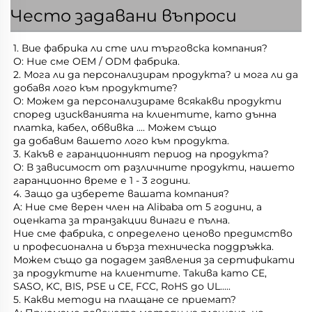
Често задавани въпроси
1. Вие фабрика ли сте или търговска компания?   
О: Ние сме OEM / ODM фабрика.   
2. Мога ли да персонализирам продукта? и мога ли да 
добавя лого към продуктите?   
О: Можем да персонализираме всякакви продукти 
според изискванията на клиентите, като дънна 
платка, кабел, обвивка .... Можем също   
да добавим вашето лого към продукта.   
3. Какъв е гаранционният период на продукта?   
О: В зависимост от различните продукти, нашето 
гаранционно време е 1 - 3 години.   
4. Защо да изберете вашата компания? 
A: Ние сме верен член на Alibaba от 5 години, а 
оценката за транзакции винаги е пълна. 
Ние сме фабрика, с определено ценово предимство 
и професионална и бърза техническа поддръжка. 
Можем също да подадем заявления за сертификати 
за продуктите на клиентите. Такива като CE, 
SASO, KC, BIS, PSE и CE, FCC, RoHS до UL.....   
5. Какви методи на плащане се приемат? 