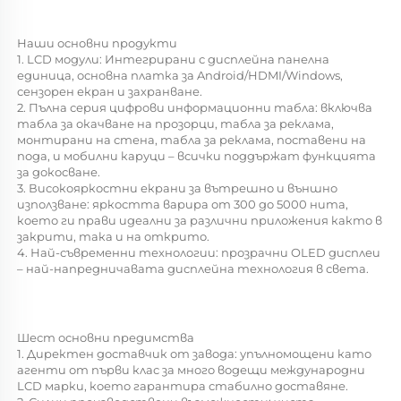
Наши основни продукти 
1. LCD модули: Интегрирани с дисплейна панелна 
единица, основна платка за Android/HDMI/Windows, 
сензорен екран и захранване. 
2. Пълна серия цифрови информационни табла: включва 
табла за окачване на прозорци, табла за реклама, 
монтирани на стена, табла за реклама, поставени на 
пода, и мобилни каруци – всички поддържат функцията 
за докосване. 
3. Високояркостни екрани за вътрешно и външно 
използване: яркостта варира от 300 до 5000 нита, 
което ги прави идеални за различни приложения както в 
закрити, така и на открито. 
4. Най-съвременни технологии: прозрачни OLED дисплеи 
– най-напредничавата дисплейна технология в света. 
Шест основни предимства 
1. Директен доставчик от завода: упълномощени като 
агенти от първи клас за много водещи международни 
LCD марки, което гарантира стабилно доставяне. 