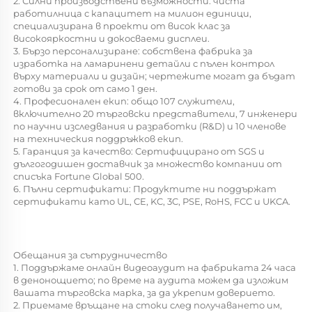
2. Силни производствени възможности: чиста 
работилница с капацитет на милион единици, 
специализирана в проекти от висок клас за 
високояркостни и докосваеми дисплеи. 
3. Бързо персонализиране: собствена фабрика за 
изработка на ламаринени детайли с пълен контрол 
върху материали и дизайн; чертежите могат да бъдат 
готови за срок от само 1 ден. 
4. Професионален екип: общо 107 служители, 
включително 20 търговски представители, 7 инженери 
по научни изследвания и разработки (R&D) и 10 членове 
на техническия поддръжков екип. 
5. Гаранция за качество: Сертифицирано от SGS и 
дългогодишен доставчик за множество компании от 
списъка Fortune Global 500. 
6. Пълни сертификати: Продуктите ни поддържат 
сертификати като UL, CE, KC, 3C, PSE, RoHS, FCC и UKCA. 
Обещания за сътрудничество 
1. Поддържаме онлайн видеоаудит на фабриката 24 часа 
в денонощието; по време на аудита можем да изложим 
вашата търговска марка, за да укрепим доверието. 
2. Приемаме връщане на стоки след получаването им, 