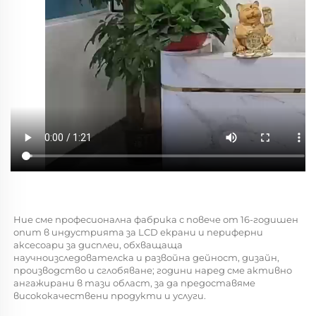
Ние сме професионална фабрика с повече от 16-годишен 
опит в индустрията за LCD екрани и периферни 
аксесоари за дисплеи, обхващаща 
научноизследователска и развойна дейност, дизайн, 
производство и сглобяване; години наред сме активно 
ангажирани в тази област, за да предоставяме 
висококачествени продукти и услуги. 