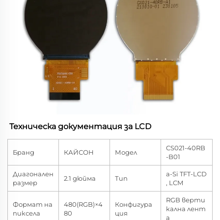
Техническа документация за LCD 
CS021-40RB
Бранд
КАЙСОН
Модел
-B01
Диагонален
a-Si TFT-LCD
2.1 дюйма
Тип
размер
, LCM
RGB верти
Формат на
480(RGB)×4
Конфигура
кална лент
пиксела
80
ция
а