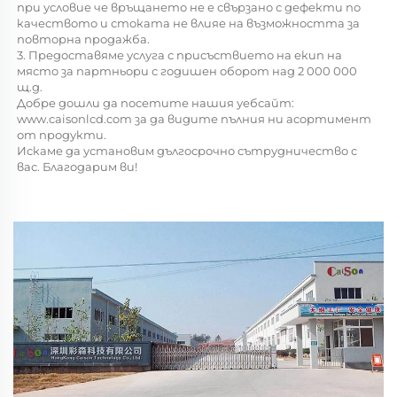
при условие че връщането не е свързано с дефекти по 
качеството и стоката не влияе на възможността за 
повторна продажба. 
3. Предоставяме услуга с присъствието на екип на 
място за партньори с годишен оборот над 2 000 000 
щ.д. 
Добре дошли да посетите нашия уебсайт: 
www.caisonlcd.com 
за да видите пълния ни асортимент 
от продукти. 
Искаме да установим дългосрочно сътрудничество с 
вас. Благодарим ви! 