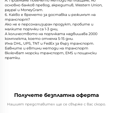
A: Приемаме повечето методи на плащане, но 
основно банков превод, акредитив, Western Union, 
paypal и MoneyGram. 
6. Какво е времето за доставка и режимът на 
транспорт? 
Ако не е персонализиран продукт, пробите и 
малките поръчки са 1-3 дни, 
А количеството на поръчката надвишава 2000 
комплекта, което отнема 5-15 дни. 
Има DHL, UPS, TNT и FedEx за бърз транспорт. 
Бавните и евтини методи на транспорт 
включват морски транспорт, EMS и пощенски 
пратки. 
Получете безплатна оферта
Нашият представител ще се свърже с вас скоро.