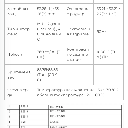
Активна п
53.28(Ш)×53.
Очертани
56.21 × 56.21 ×
лощ
28(В) mm
е размер
2.2(В×Ш×Г)
MIPI (2 данн
Тип интер
и ленти) , 4
Честота н
60Hz
фейс
0 пинове FP
а кадрите
C
Контраст
360 cd/m² (Т
1000 : 1 (Ти
Яркост
но съотно
ип.)
п.) (TM)
шение
85/85/85/85
Зрителен ъ
(Тип.)(CR≥1
гъл
0)
Околна сре
Температура на съхранение: -30 ~ 70 °C Р
да
аботна температура: -20 ~ 60 °C