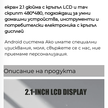
екран 2.1 дюйма с кръгъл LCD и тач 
скрипт 480*480, подхождащ за умни 
домашни устройства, инструменти и 
потребителски електроника с кръгъл 
дисплей 
Android система Ако имате специални 
изисквания, моля, свържете се с нас, ние 
приемаме персонализация. 
Описание на продукта