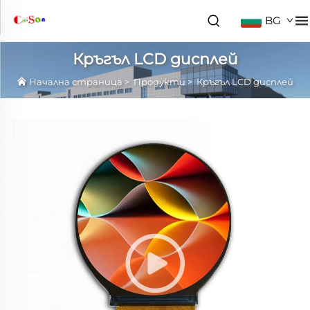
BG
Кръгъл LCD дисплей
Начална страница
>
Продукти
>
Кръгъл LCD дисплей