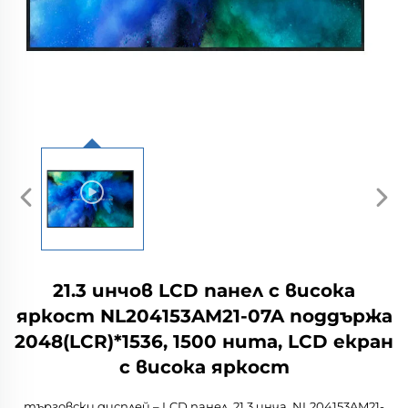
21.3 инчов LCD панел с висока
яркост NL204153AM21-07A поддържа
2048(LCR)*1536, 1500 нита, LCD екран
с висока яркост
търговски дисплей – LCD панел, 21,3 инча, NL204153AM21-