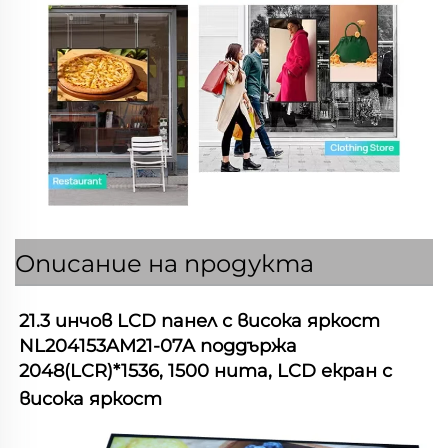
Описание на продукта
21.3 инчов LCD панел с висока яркост 
NL204153AM21-07A поддържа 
2048(LCR)*1536, 1500 нита, LCD екран с 
висока яркост   