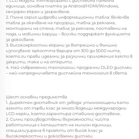
1. LCD модули: Интегрирани с дисплейна панелна 
единица, основна платка за Android/HDMI/Windows, 
сензорен екран и захранване. 
2. Пълна серия цифрови информационни табла: включва 
табла за окачване на прозорци, табла за реклама, 
монтирани на стена, табла за реклама, поставени на 
пода, и мобилни каруци – всички поддържат функцията 
за докосване. 
3. Високояркостни екрани за вътрешно и външно 
използване: яркостта варира от 300 до 5000 нита, 
което ги прави идеални за различни приложения както в 
закрити, така и на открито. 
4. Най-съвременни технологии: прозрачни OLED дисплеи 
– най-напредничавата дисплейна технология в света. 
Шест основни предимства 
1. Директен доставчик от завода: упълномощени като 
агенти от първи клас за много водещи международни 
LCD марки, което гарантира стабилно доставяне. 
2. Силни производствени възможности: чиста 
работилница с капацитет на милион единици, 
специализирана в проекти от висок клас за 
високояркостни и докосваеми дисплеи. 