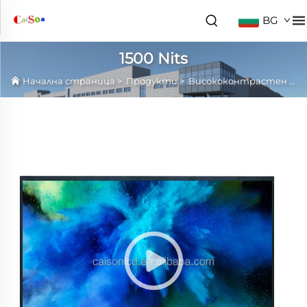
BG
1500 Nits
Начална страница
>
Продукти
>
Висококонтрастен LCD панел