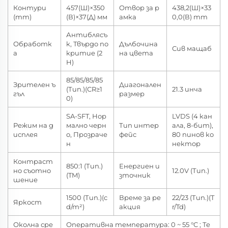
Контури
457(Ш)×350
Отвор за р
438,2(Ш)×33
(mm)
(В)×37(Д) мм
амка
0,0(В) mm
Антиблясъ
Обработк
к, Твърдо по
Дълбочина
Сив мащаб
а
критие (2
на цвета
H)
85/85/85/85
Зрителен ъ
Диагонален
(Тип.)(CR≥1
21.3 инча
гъл
размер
0)
SA-SFT, Нор
LVDS (4 кан
Режим на д
мално черн
Тип интер
ала, 8-бит),
исплея
о, Прозраче
фейс
80 пинов ко
н
нектор
Контраст
850:1 (Тип.)
Енергиен и
но съотно
12.0V (Тип.)
(TM)
зточник
шение
1500 (Тип.)(c
Време за ре
22/23 (Тип.)(T
Яркост
d/m²)
акция
r/Td)
Околна сре
Оперативна температура: 0 ~ 55 °C ; Те