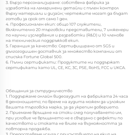
3. Бързо персонализиране: собствена фабрика за 
изработка на ламаринени детайли с пълен контрол 
върху материали и дизайн; чертежите могат да бъдат 
готови за срок от само 1 ден. 
4. Професионален екип: общо 107 служители, 
включително 20 търговски представители, 7 инженери 
по научни изследвания и разработки (R&D) и 10 членове 
на техническия поддръжков екип. 
5. Гаранция за качество: Сертифицирано от SGS и 
дългогодишен доставчик за множество компании от 
списъка Fortune Global 500. 
6. Пълни сертификати: Продуктите ни поддържат 
сертификати като UL, CE, KC, 3C, PSE, RoHS, FCC и UKCA. 
Обещания за сътрудничество 
1. Поддържаме онлайн видеоаудит на фабриката 24 часа 
в денонощието; по време на аудита можем да изложим 
вашата търговска марка, за да укрепим доверието. 
2. Приемаме връщане на стоки след получаването им, 
при условие че връщането не е свързано с дефекти по 
качеството и стоката не влияе на възможността за 
повторна продажба. 
3. Предоставяме услуга с присъствието на екип на 