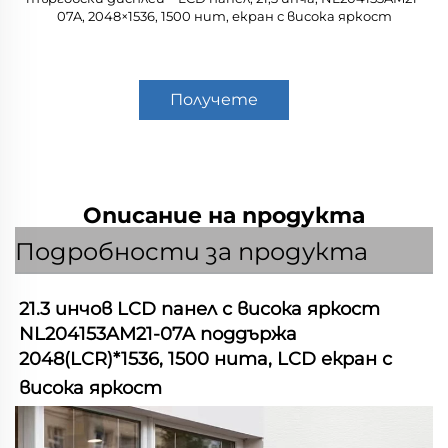
07A, 2048×1536, 1500 нит, екран с висока яркост
Получете
оферта
Описание на продукта
Подробности за продукта
21.3 инчов LCD панел с висока яркост 
NL204153AM21-07A поддържа 
2048(LCR)*1536, 1500 нита, LCD екран с 
висока яркост   