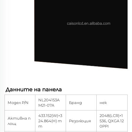
Данните на панела 
NL204153A
Модел P/N
Бранд
нек
M21-07A
433.152(W)×3
2048(LCR)×1
Активна п
24.864(H) m
Резолюция
536, QXGA 12
лощ
m
0PPI