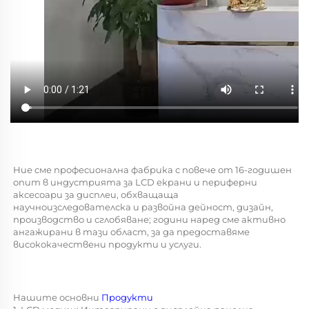
Ние сме професионална фабрика с повече от 16-годишен 
опит в индустрията за LCD екрани и периферни 
аксесоари за дисплеи, обхващаща 
научноизследователска и развойна дейност, дизайн, 
производство и сглобяване; години наред сме активно 
ангажирани в тази област, за да предоставяме 
висококачествени продукти и услуги. 
Нашите основни 
Продукти 