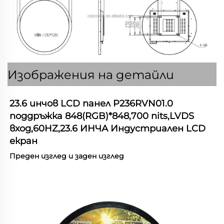
Изображения на детайли
23.6 инчов LCD панел 
P236RVN01.0 
поддръжка 848(RGB)*848,700 nits,LVDS 
вход,60HZ,23.6 ИНЧА Индустриален LCD 
екран   
Преден изглед и заден изглед   