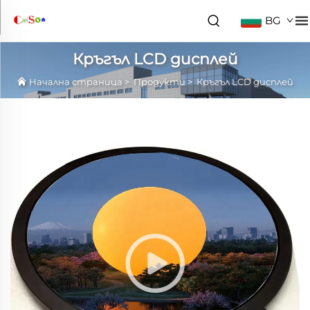
BG
Кръгъл LCD дисплей
Начална страница
>
Продукти
>
Кръгъл LCD дисплей