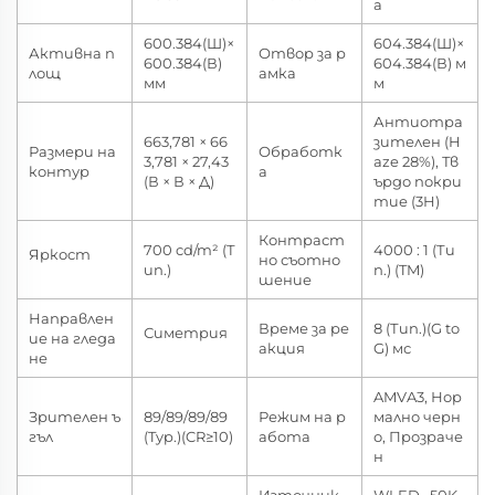
а
600.384(Ш)×
604.384(Ш)×
Активна п
Отвор за р
600.384(В)
604.384(В) м
лощ
амка
мм
м
Антиотра
663,781 × 66
зителен (H
Размери на
Обработк
3,781 × 27,43
aze 28%), Тв
контур
а
(В × В × Д)
ърдо покри
тие (3H)
Контраст
700 cd/m² (Т
4000 : 1 (Ти
Яркост
но съотно
ип.)
п.) (TM)
шение
Направлен
Време за ре
8 (Тип.)(G to
Симетрия
ие на гледа
акция
G) мс
не
AMVA3, Нор
Зрителен ъ
89/89/89/89
Режим на р
мално черн
гъл
(Typ.)(CR≥10)
абота
о, Прозраче
н