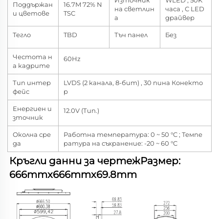
Източник
WLED , 50K
Поддържан
16.7M 72% N
на светлин
часа , С LED
и цветове
TSC
а
драйвер
Тегло
TBD
Тъч панел
Без
Честота н
60Hz
а кадрите
Тип интер
LVDS (2 канала, 8-бит) , 30 пина Конекто
фейс
р
Енергиен и
12.0V (Тип.)
зточник
Околна сре
Работна температура: 0 ~ 50 °C ; Темпе
да
ратура на съхранение: -20 ~ 60 °C
Кръгли данни за чертежРазмер: 
666mmx666mmx69.8mm   