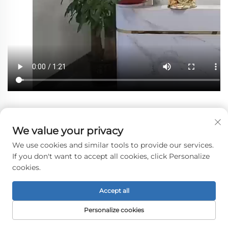
Ние сме професионална фабрика с повече от 16-годишен 
We value your privacy
опит в индустрията за LCD екрани и периферни 
аксесоари за дисплеи, обхващаща 
We use cookies and similar tools to provide our services.
научноизследователска и развойна дейност, дизайн, 
If you don't want to accept all cookies, click Personalize
производство и сглобяване; години наред сме активно 
cookies.
ангажирани в тази област, за да предоставяме 
висококачествени продукти и услуги. 
Accept all
Personalize cookies
Наши основни продукти 