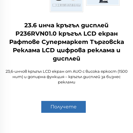
23.6 инча кръгъл дисплей
P236RVN01.0 кръгъл LCD екран
Рафтове Супермаркет Търговска
Реклама LCD цифрова реклама и
дисплей
23,6-инчов кръгъл LCD екран от AUO с висока яркост (1500
нит) и допирна функция – кръгъл дисплей за бизнес
реклами
Получете
оферта