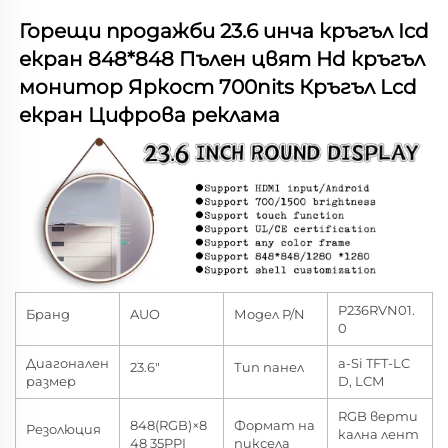
Горещи продажби 23.6 инча кръгъл Icd 
екран 848*848 Пълен цвят Hd кръгъл 
монитор Яркост 700nits Кръгъл Lcd 
екран Цифрова реклама   
P236RVN01.
Бранд
AUO
Модел P/N
0
Диагонален
a-Si TFT-LC
23.6"
Тип панел
размер
D, LCM
RGB верти
848(RGB)×8
Формат на
Резолюция
кална лент
48 35PPI
пиксела