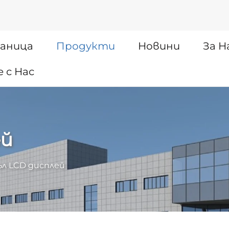
раница
Продукти
Новини
За Н
 с Нас
ей
ъл LCD дисплей