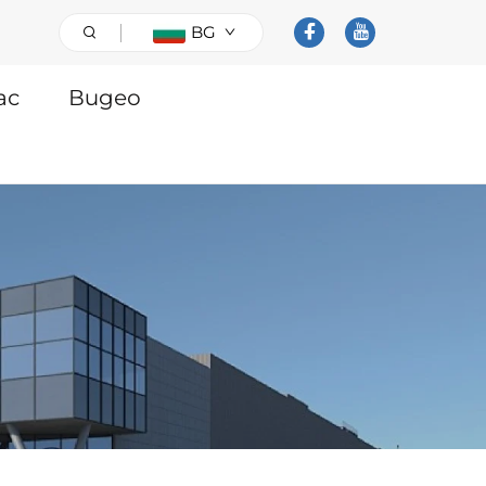
BG
ас
Видео