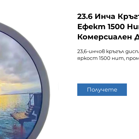
23.6 Инча Кръг
Ефект 1500 Ни
Комерсиален Д
23,6-инчов кръгъл дис
яркост 1500 нит, пр
Получете
оферта