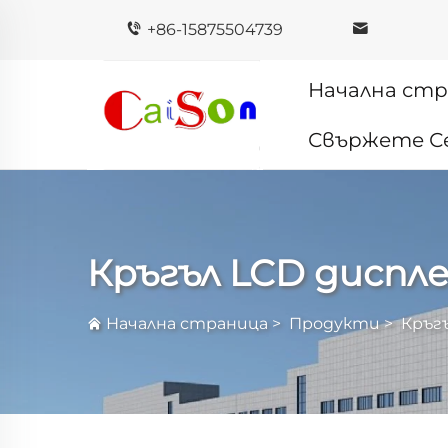
+86-15875504739
Начална ст
Свържете Се
Кръгъл LCD диспл
Начална страница
>
Продукти
>
Кръг