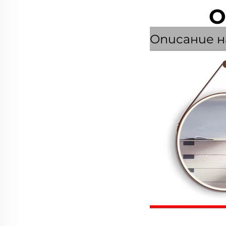
О
Описание н