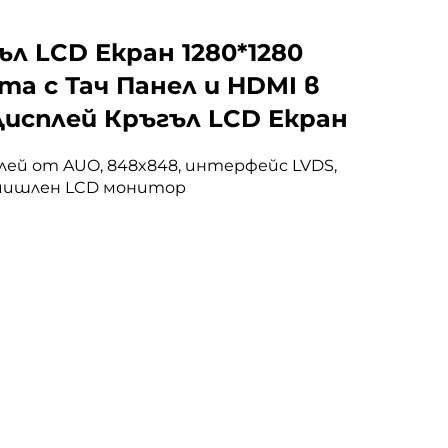
ъл LCD Екран 1280*1280
та с Тач Панел и HDMI в
исплей Кръгъл LCD Екран
плей от AUO, 848x848, интерфейс LVDS,
омишлен LCD монитор