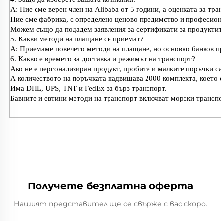
A: Ние сме верен член на Alibaba от 5 години, а оценката за тра
Ние сме фабрика, с определено ценово предимство и професион
Можем също да подадем заявления за сертификати за продуктите
5. Какви методи на плащане се приемат?
A: Приемаме повечето методи на плащане, но основно банков пр
6. Какво е времето за доставка и режимът на транспорт?
Ако не е персонализиран продукт, пробите и малките поръчки са
А количеството на поръчката надвишава 2000 комплекта, което 
Има DHL, UPS, TNT и FedEx за бърз транспорт.
Бавните и евтини методи на транспорт включват морски трансп
Получете безплатна оферта
Нашият представител ще се свърже с вас скоро.