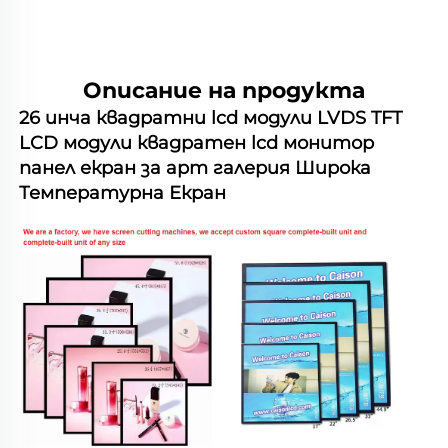
оферта
Описание на продукта
26 инча квадратни lcd модули LVDS TFT 
LCD модули квадратен lcd монитор 
панел екран за арт галерия Широка 
Температурна Екран 