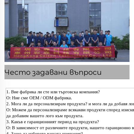
Често задавани въпроси
1. Вие фабрика ли сте или търговска компания?
О: Ние сме OEM / ODM фабрика.
2. Мога ли да персонализирам продукта? и мога ли да добавя л
О: Можем да персонализираме всякакви продукти според изискван
да добавим вашето лого към продукта.
3. Какъв е гаранционният период на продукта?
О: В зависимост от различните продукти, нашето гаранционно вр
4. Защо да изберете вашата компания?