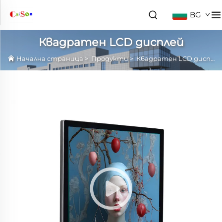
BG
Квадратен LCD дисплей
Начална страница
>
Продукти
>
Квадратен LCD дисплей