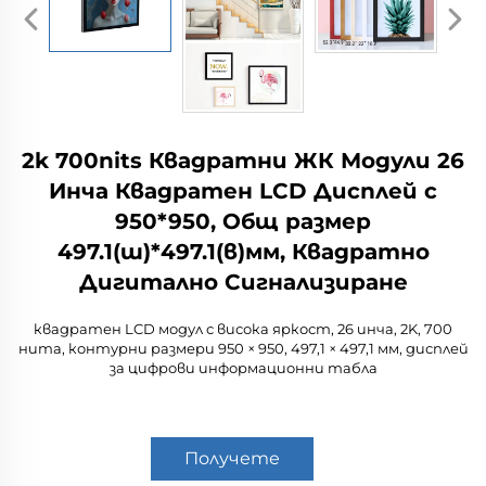
2k 700nits Квадратни ЖК Модули 26
Инча Квадратен LCD Дисплей с
950*950, Общ размер
497.1(ш)*497.1(в)мм, Квадратно
Дигитално Сигнализиране
квадратен LCD модул с висока яркост, 26 инча, 2K, 700
нита, контурни размери 950 × 950, 497,1 × 497,1 мм, дисплей
за цифрови информационни табла
Получете