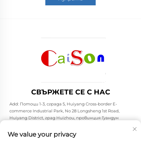
СВЪРЖЕТЕ СЕ С НАС
Add: Потоци 1-3, сграда 5, Huiyang Cross-border E-
commerce Industrial Park, No 28 Longsheng 1st Road,
Huiyang District, град Huizhou, провинция Гуандун
Тел.:
+86-15875504739
We value your privacy
Имейл:
[email protected]