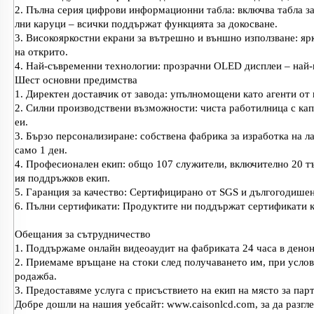
2. Пълна серия цифрови информационни табла: включва табла за 
лни каруци – всички поддържат функцията за докосване.
3. Високояркостни екрани за вътрешно и външно използване: ярк
на открито.
4. Най-съвременни технологии: прозрачни OLED дисплеи – най-
Шест основни предимства
1. Директен доставчик от завода: упълномощени като агенти от
2. Силни производствени възможности: чиста работилница с кап
еи.
3. Бързо персонализиране: собствена фабрика за изработка на л
само 1 ден.
4. Професионален екип: общо 107 служители, включително 20 тъ
ия поддръжков екип.
5. Гаранция за качество: Сертифицирано от SGS и дългогодишен
6. Пълни сертификати: Продуктите ни поддържат сертификати 
Обещания за сътрудничество
1. Поддържаме онлайн видеоаудит на фабриката 24 часа в денон
2. Приемаме връщане на стоки след получаването им, при услови
родажба.
3. Предоставяме услуга с присъствието на екип на място за пар
Добре дошли на нашия уебсайт: www.caisonlcd.com, за да разгл