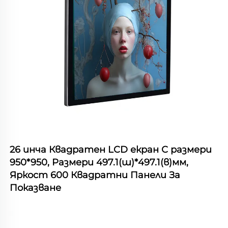
26 инча Квадратен LCD екран С размери 
950*950, Размери 497.1(ш)*497.1(в)мм, 
Яркост 600 Квадратни Панели За 
Показване 