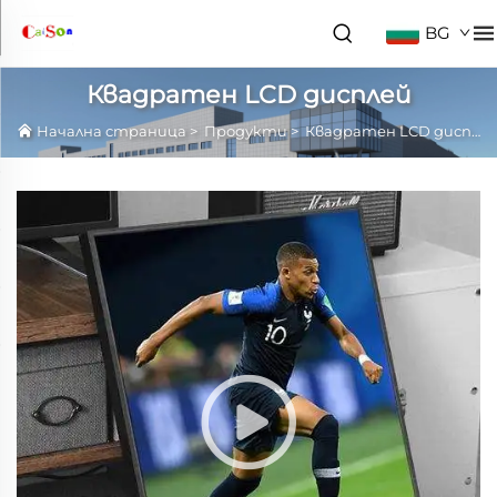
BG
Квадратен LCD дисплей
Начална страница
>
Продукти
>
Квадратен LCD дисплей