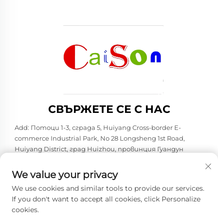
СВЪРЖЕТЕ СЕ С НАС
Add: Потоци 1-3, сграда 5, Huiyang Cross-border E-
commerce Industrial Park, No 28 Longsheng 1st Road,
Huiyang District, град Huizhou, провинция Гуандун
Тел.:
+86-15875504739
We value your privacy
Имейл:
[email protected]
We use cookies and similar tools to provide our services.
If you don't want to accept all cookies, click Personalize
cookies.
Автоматно право © 2026 Shenzhen Caison Technology Co.,