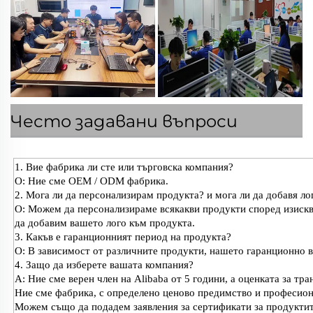
Често задавани въпроси
1. Вие фабрика ли сте или търговска компания?
О: Ние сме OEM / ODM фабрика.
2. Мога ли да персонализирам продукта? и мога ли да добавя л
О: Можем да персонализираме всякакви продукти според изискван
да добавим вашето лого към продукта.
3. Какъв е гаранционният период на продукта?
О: В зависимост от различните продукти, нашето гаранционно вр
4. Защо да изберете вашата компания?
A: Ние сме верен член на Alibaba от 5 години, а оценката за тра
Ние сме фабрика, с определено ценово предимство и професион
Можем също да подадем заявления за сертификати за продуктите