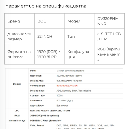
параметър на спецификацията 
DV320FHM-
Бранд
BOE
Модел
NN0
Диагонален
a-Si TFT-LCD
32 INCH
Тип
размер
, LCM
RGB верти
Формат на
1920 (RGB) ×
Конфигура
кална лент
пиксела
1920 81 PPI
ция
а