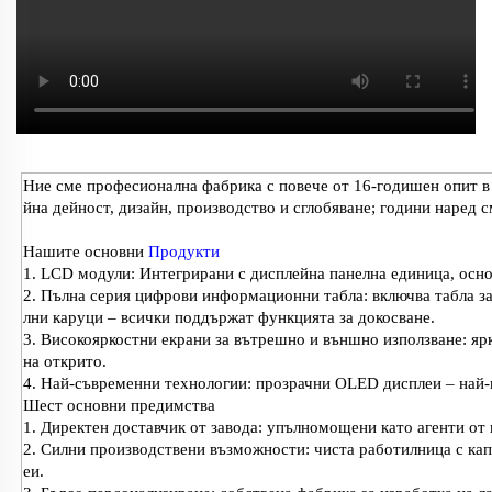
Ние сме професионална фабрика с повече от 16-годишен опит в
йна дейност, дизайн, производство и сглобяване; години наред с
Нашите основни
Продукти
1. LCD модули: Интегрирани с дисплейна панелна единица, осно
2. Пълна серия цифрови информационни табла: включва табла за 
лни каруци – всички поддържат функцията за докосване.
3. Високояркостни екрани за вътрешно и външно използване: ярк
на открито.
4. Най-съвременни технологии: прозрачни OLED дисплеи – най-
Шест основни предимства
1. Директен доставчик от завода: упълномощени като агенти от
2. Силни производствени възможности: чиста работилница с кап
еи.