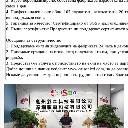
3. Бързо персонализиране: собствена фабрика за изработка на л
само 1 ден.
4. Професионален екип: общо 107 служители, включително 20 тъ
ия поддръжков екип.
5. Гаранция за качество: Сертифицирано от SGS и дългогодишен
6. Пълни сертификати: Продуктите ни поддържат сертификати 
Обещания за сътрудничество
1. Поддържаме онлайн видеоаудит на фабриката 24 часа в денон
2. Приемаме връщане на стоки след получаването им, при услови
родажба.
3. Предоставяме услуга с присъствието на екип на място за пар
Добре дошли на нашия уебсайт: www.caisonlcd.com, за да разгл
Искаме да установим дългосрочно сътрудничество с вас. Благо