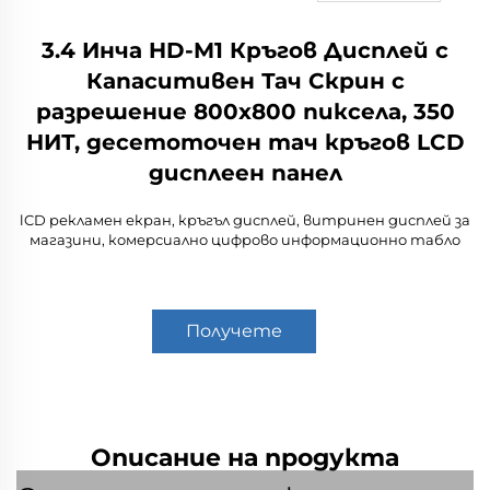
3.4 Инча HD-M1 Кръгов Дисплей с
Капаситивен Тач Скрин с
разрешение 800x800 пиксела, 350
НИТ, десетоточен тач кръгов LCD
дисплеен панел
lCD рекламен екран, кръгъл дисплей, витринен дисплей за
магазини, комерсиално цифрово информационно табло
Получете
оферта
Описание на продукта