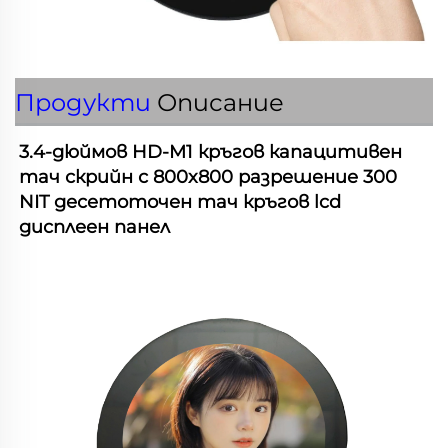
Продукти
Описание
3.4-дюймов HD-M1 кръгов капацитивен 
тач скрийн с 800x800 разрешение 300 
NIT десетоточен тач кръгов lcd 
дисплеен панел 