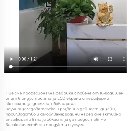
Ние сме професионална фабрика с повече от 16-годишен 
опит в индустрията за LCD екрани и периферни 
аксесоари за дисплеи, обхващаща 
научноизследователска и развойна дейност, дизайн, 
производство и сглобяване; години наред сме активно 
ангажирани в тази област, за да предоставяме 
висококачествени продукти и услуги. 