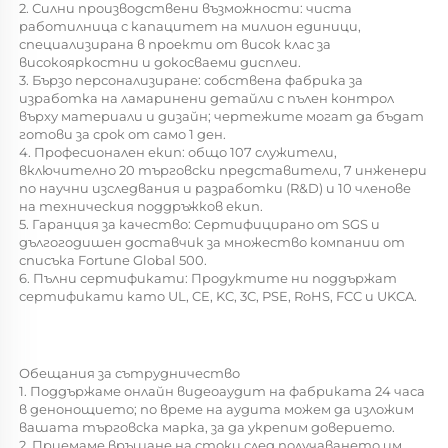
2. Силни производствени възможности: чиста 
работилница с капацитет на милион единици, 
специализирана в проекти от висок клас за 
високояркостни и докосваеми дисплеи. 
3. Бързо персонализиране: собствена фабрика за 
изработка на ламаринени детайли с пълен контрол 
върху материали и дизайн; чертежите могат да бъдат 
готови за срок от само 1 ден. 
4. Професионален екип: общо 107 служители, 
включително 20 търговски представители, 7 инженери 
по научни изследвания и разработки (R&D) и 10 членове 
на техническия поддръжков екип. 
5. Гаранция за качество: Сертифицирано от SGS и 
дългогодишен доставчик за множество компании от 
списъка Fortune Global 500. 
6. Пълни сертификати: Продуктите ни поддържат 
сертификати като UL, CE, KC, 3C, PSE, RoHS, FCC и UKCA. 
Обещания за сътрудничество 
1. Поддържаме онлайн видеоаудит на фабриката 24 часа 
в денонощието; по време на аудита можем да изложим 
вашата търговска марка, за да укрепим доверието. 
2. Приемаме връщане на стоки след получаването им, 