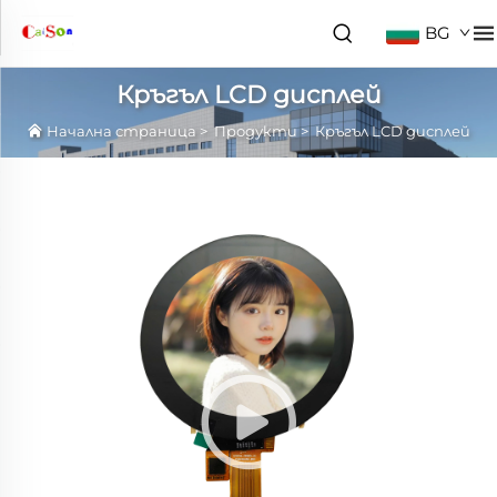
BG
Кръгъл LCD дисплей
Начална страница
>
Продукти
>
Кръгъл LCD дисплей