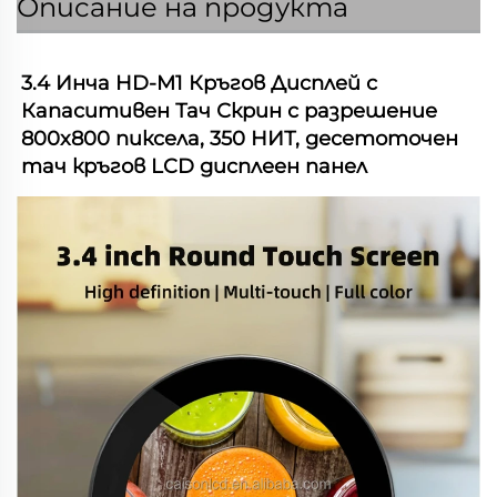
Описание на продукта
3.4 Инча HD-M1 Кръгов Дисплей с 
Капаситивен Тач Скрин с разрешение 
800x800 пиксела, 350 НИТ, десетоточен 
тач кръгов LCD дисплеен панел 