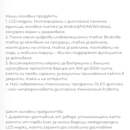
Наши основни продукти 
1. LCD модули: Интегрирани с дисплейна панелна 
единица, основна платка за Android/HDMI/Windows, 
сензорен екран и захранване. 
2. Пълна серия цифрови информационни табла: включва 
табла за окачване на прозорци, табла за реклама, 
монтирани на стена, табла за реклама, поставени на 
пода, и мобилни каруци – всички поддържат функцията 
за докосване. 
3. Високояркостни екрани за вътрешно и външно 
използване: яркостта варира от 300 до 5000 нита, 
което ги прави идеални за различни приложения както в 
закрити, така и на открито. 
4. Най-съвременни технологии: прозрачни OLED дисплеи 
– най-напредничавата дисплейна технология в света. 
Шест основни предимства 
1. Директен доставчик от завода: упълномощени като 
агенти от първи клас за много водещи международни 
LCD марки, което гарантира стабилно доставяне. 