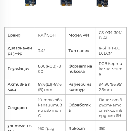
CS-034-30M
Бранд
КАЙСОН
Модел P/N
B-A1
Диагонален
a-Si TFT-LC
3.4"
Тип панел
размер
D, LCM
RGB верти
800(RGB)×8
Формат на
Резолюция
кална лент
00
пиксела
а
Активна п
87.6(Ш)×87.6
Размери на
94.90*96.95*
лощ
(В) mm
контур
2.5mm
10-точково
Панел от в
капацитив
Обработк
ръстнато
Сензорен
но usb тип
а
стъкло, тв
C
ърдост 6H
зрителен ъ
160 Град
Яркост
350