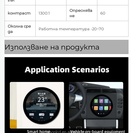
гъл
Опреснява
контраст
1300:1
60
не
Околна сре
Работна температура -20~70
да
Използване на продукта