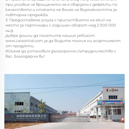
при условие че връщането не е свързано с дефекти по 
качеството и стоката не влияе на възможността за 
повторна продажба. 
3. Предоставяме услуга с присъствието на екип на 
място за партньори с годишен оборот над 2 000 000 
щ.д. 
Добре дошли да посетите нашия уебсайт: 
www.caisonlcd.com 
за да видите пълния ни асортимент 
от продукти. 
Искаме да установим дългосрочно сътрудничество с 
вас. Благодарим ви! 