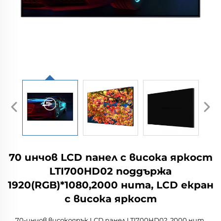
70 инчов LCD панел с висока яркост
LTI700HD02 поддържа
1920(RGB)*1080,2000 нита, LCD екран
с висока яркост
70-инчов високоярък LCD панел LTI700HD02, 2000 нит,