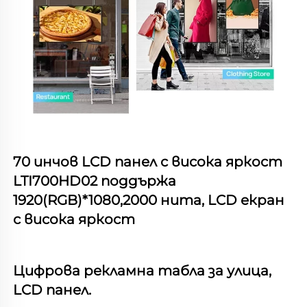
70 инчов LCD панел с висока яркост 
LTI700HD02 поддържа 
1920(RGB)*1080,2000 нита, LCD екран 
с висока яркост   
Цифрова рекламна табла за улица, 
LCD панел. 