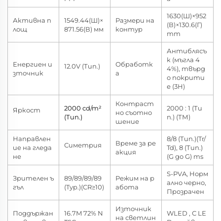
1630(Ш)×952
Активна п
1549.44(Ш)×
Размери на
(В)×130.6(Г)
лощ
871.56(В) мм
контур
mm
Антиблясъ
к (мъгла 4
Енергиен и
Обработк
12.0V (Тип.)
4%), твърд
зточник
а
о покрити
е (3H)
Контраст
2000 cd/m²
2000 : 1 (Ти
Яркост
но съотно
(Тип.)
п.) (ТМ)
шение
Направлен
8/8 (Тип.)(Tr/
Време за ре
Симетрия
ие на гледа
Td), 8 (Тип.)
акция
не
(G до G) ms
S-PVA, Норм
Зрителен ъ
89/89/89/89
Режим на р
ално черно,
гъл
(Typ.)(CR≥10)
абота
Прозрачен
Източник
Поддържан
16.7M 72% N
WLED , С LE
на светлин