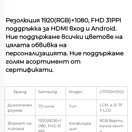
Резолюция 
1920(RGB)×1080, FHD 31PPI   
поддръжка за HDMI вход и Android. 
Ние поддържаме всички цветове на 
цялата обвивка на 
персонализацията. Ние поддържаме 
голям асортимент от 
сертификати. 
Бранд
Samsung
Модел
LTI700HD02
Диагонален
LCM, a-Si TF
70 инча
Тип
размер
T-LCD
1920(RGB)×1
RGB верти
Формат на
Конфигура
080, FHD 31
кална лент
пиксела
ция
PPI
а