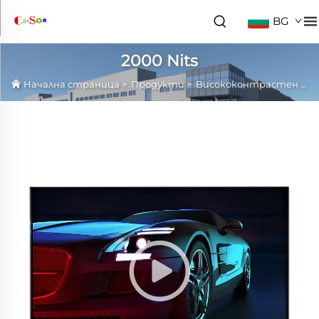
BG
2000 Nits
Начална страница
>
Продукти
>
Висококонтрастен LCD панел