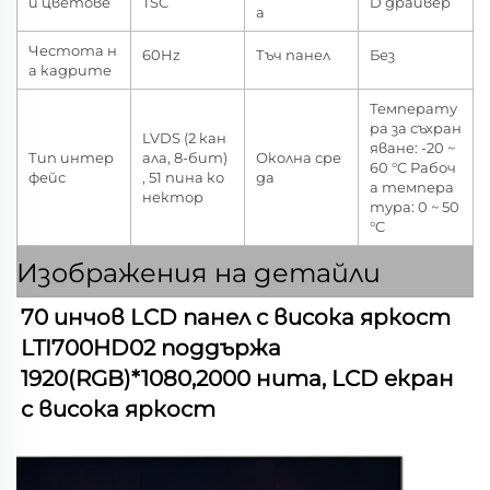
и цветове
TSC
D драйвер
а
Честота н
60Hz
Тъч панел
Без
а кадрите
Температу
ра за съхран
LVDS (2 кан
яване: -20 ~
Тип интер
ала, 8-бит)
Околна сре
60 °C Рабоч
фейс
, 51 пина ко
да
а темпера
нектор
тура: 0 ~ 50
°C
Изображения на детайли
70 инчов LCD панел с висока яркост 
LTI700HD02 поддържа 
1920(RGB)*1080,2000 нита, LCD екран 
с висока яркост   