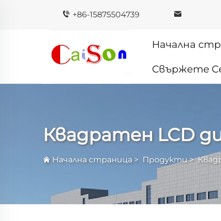
+86-15875504739
Начална ст
Свържете Се
Квадратен LCD д
Начална страница
>
Продукти
>
Квад