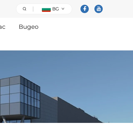
BG
ас
Видео