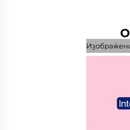
О
Изображен