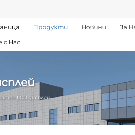
раница
Продукти
Новини
За Н
 с Нас
исплей
ратен LCD дисплей