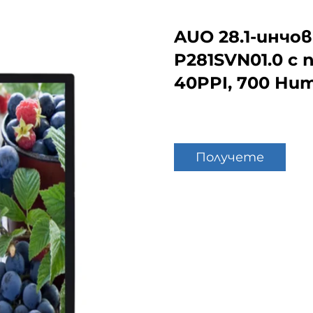
AUO 28.1-инчо
P281SVN01.0 с
40PPI, 700 Ни
Получете
оферта