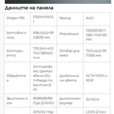
Данните на панела 
P320HVN02.
Модел P/N
Бранд
AUO
1
1920(RGB)×1
Активна п
698,4(Ш)×39
Резолюция
080, FHD 69
лощ
2,85(В) мм
PPI
719.2(H)×413.
Контури
Отвор за р
703,4(Ш)×39
7(V)×28.6(D)
(mm)
амка
7,9(В) мм
mm
Антирефл
екс (замъгл
Обработк
яване 2%),
Дълбочина
16.7M 100% s
а
твърдо по
на цвета
RGB
критие (3
H)
Зрителен ъ
89/89/89/89
Диагонален
32 INCH
гъл
(Typ.)(CR≥10)
размер
AMVA3, Нор
LVDS (2 кан