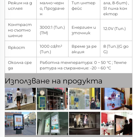
Режим на д
мално черн
Тип интер
ала, 8-бит) ,
исплея
о, Прозраче
фейс
51 пина кон
н
ектор
Контраст
3000:1 (Тип.)
Енергиен и
12.0V (Тип.)
но съотно
(TM)
зточник
шение
1000 cd/m²
Време за ре
8 (Тип.)(G до
Яркост
(Тип.)
акция
G)
Околна сре
Работна температура: 0 ~ 50 °C ; Темпе
да
ратура на съхранение: -20 ~ 60 °C
Използване на продукта