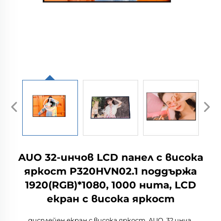
AUO 32-инчов LCD панел с висока
яркост P320HVN02.1 поддържа
1920(RGB)*1080, 1000 нита, LCD
екран с висока яркост
дисплейен екран с висока яркост, AUO, 32 инча,