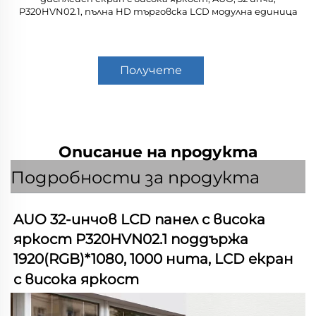
P320HVN02.1, пълна HD търговска LCD модулна единица
Получете
оферта
Описание на продукта
Подробности за продукта
AUO 32-инчов LCD панел с висока 
яркост P320HVN02.1 поддържа 
1920(RGB)*1080, 1000 нита, LCD екран 
с висока яркост 