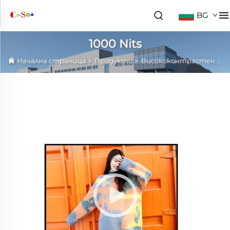
BG
1000 Nits
Начална страница
>
Продукти
>
Висококонтрастен LCD панел