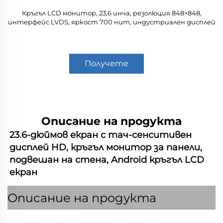
Кръгъл LCD монитор, 23,6 инча, резолюция 848×848,
интерфейс LVDS, яркост 700 нит, индустриален дисплей
Получете
оферта
Описание на продукта
23.6-дюймов екран с тач-сенситивен 
дисплей HD, кръгъл монитор за панели, 
подвешан на стена, Android кръгъл LCD 
екран 
Описание на продукта