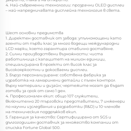
4. Най-съвременни технологии: прозрачни OLED дисплеи 
– най-напредничавата дисплейна технология в света. 
Шест основни предимства 
1. Директен доставчик от завода: упълномощени като 
агенти от първи клас за много водещи международни 
LCD марки, което гарантира стабилно доставяне. 
2. Силни производствени възможности: чиста 
работилница с капацитет на милион единици, 
специализирана в проекти от висок клас за 
високояркостни и докосваеми дисплеи. 
3. Бързо персонализиране: собствена фабрика за 
изработка на ламаринени детайли с пълен контрол 
върху материали и дизайн; чертежите могат да бъдат 
готови за срок от само 1 ден. 
4. Професионален екип: общо 107 служители, 
включително 20 търговски представители, 7 инженери 
по научни изследвания и разработки (R&D) и 10 членове 
на техническия поддръжков екип. 
5. Гаранция за качество: Сертифицирано от SGS и 
дългогодишен доставчик за множество компании от 
списъка Fortune Global 500. 