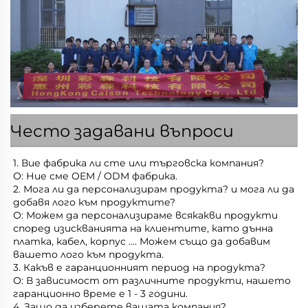
Често задавани въпроси
1. Вие фабрика ли сте или търговска компания?   
О: Ние сме OEM / ODM фабрика.   
2. Мога ли да персонализирам продукта? и мога ли да 
добавя лого към продуктите?   
О: Можем да персонализираме всякакви продукти 
според изискванията на клиентите, като дънна 
платка, кабел, корпус .... Можем също да добавим 
вашето лого към продукта. 
3. Какъв е гаранционният период на продукта?   
О: В зависимост от различните продукти, нашето 
гаранционно време е 1 - 3 години.   
4. Защо да изберете вашата компания? 