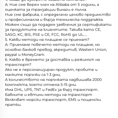
A: Ние сме верен член на Alibaba от 5 години, а 
оценката за транзакции винаги е пълна. 
Ние сме фабрика, с определено ценово предимство 
и професионална и бърза техническа поддръжка. 
Можем също да подадем заявления за сертификати 
за продуктите на клиентите. Такива като CE, 
SASO, KC, BIS, PSE и CE, FCC, RoHS до UL.....   
5. Какви методи на плащане се приемат? 
A: Приемаме повечето методи на плащане, но 
основно банков превод, акредитив, Western Union, 
paypal и MoneyGram. 
6. Какво е времето за доставка и режимът на 
транспорт? 
Ако не е персонализиран продукт, пробите и 
малките поръчки са 1-3 дни, 
А количеството на поръчката надвишава 2000 
комплекта, което отнема 5-15 дни. 
Има DHL, UPS, TNT и FedEx за бърз транспорт. 
Бавните и евтини методи на транспорт 
включват морски транспорт, EMS и пощенски 
пратки. 