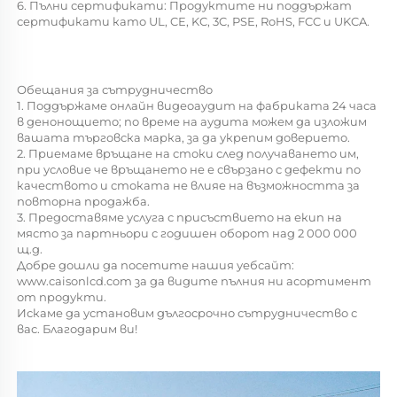
6. Пълни сертификати: Продуктите ни поддържат 
сертификати като UL, CE, KC, 3C, PSE, RoHS, FCC и UKCA. 
Обещания за сътрудничество 
1. Поддържаме онлайн видеоаудит на фабриката 24 часа 
в денонощието; по време на аудита можем да изложим 
вашата търговска марка, за да укрепим доверието. 
2. Приемаме връщане на стоки след получаването им, 
при условие че връщането не е свързано с дефекти по 
качеството и стоката не влияе на възможността за 
повторна продажба. 
3. Предоставяме услуга с присъствието на екип на 
място за партньори с годишен оборот над 2 000 000 
щ.д. 
Добре дошли да посетите нашия уебсайт: 
www.caisonlcd.com 
за да видите пълния ни асортимент 
от продукти. 
Искаме да установим дългосрочно сътрудничество с 
вас. Благодарим ви! 