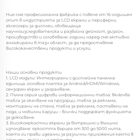
Ние сме професионална фабрика с повече от 16-годишен 
опит в индустрията за LCD екрани и периферни 
аксесоари за дисплеи, обхващаща 
научноизследователска и развойна дейност, дизайн, 
производство и сглобяване; години наред сме активно 
ангажирани в тази област, за да предоставяме 
висококачествени продукти и услуги. 
Наши основни продукти 
1. LCD модули: Интегрирани с дисплейна панелна 
единица, основна платка за Android/HDMI/Windows, 
сензорен екран и захранване. 
2. Пълна серия цифрови информационни табла: включва 
табла за окачване на прозорци, табла за реклама, 
монтирани на стена, табла за реклама, поставени на 
пода, и мобилни каруци – всички поддържат функцията 
за докосване. 
3. Високояркостни екрани за вътрешно и външно 
използване: яркостта варира от 300 до 5000 нита, 
което ги прави идеални за различни приложения както в 
закрити, така и на открито. 