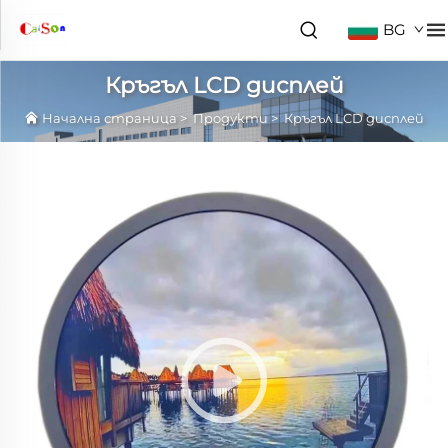
BG
Кръгъл LCD дисплей
Начална страница
>
Продукти
>
Кръгъл LCD дисплей