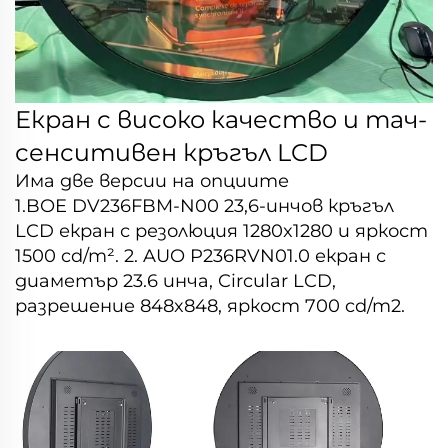
Екран с високо качество и тач-
сенситивен кръгъл LCD
Има две версии на опциите
1.BOE
DV236FBM-N00
23,6-инчов кръгъл
LCD екран с резолюция 1280x1280 и яркост
1500 cd/m². 2. AUO
P236RVN01.0
екран с
диаметър 23.6 инча, Circular LCD,
разрешение 848x848, яркост 700 cd/m2.