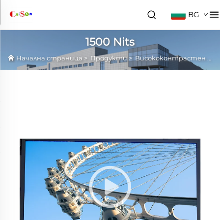
BG
1500 Nits
Начална страница
>
Продукти
>
Висококонтрастен LCD панел