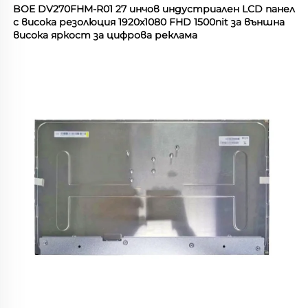
BOE DV270FHM-R01 27 инчов индустриален LCD панел 
с висока резолюция 1920x1080 FHD 1500nit за външна 
висока яркост за цифрова реклама   