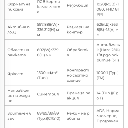
RGB верти
Формат на
1920(RGB)×1
Резолюция
кална лент
пиксела
080, FHD 81
а
PPI
597.888(W)×
626(Ш)×363.
Активна п
Размери на
336.312(H) м
8(В)×15(Д) м
лощ
контур
м
м
Антиблясъ
Област на
602(W)×339.
Обработк
к (Haze 25%),
рамката
8(H) мм
а
Твърдо пок
ритие (3H)
Контраст
1500 cd/m²
1000:1 (Typ.)
Яркост
но съотно
(Тип.)
(TM)
шение
Направлен
Време за ре
14 (Тип.)(Г д
Симетрия
ие на гледа
акция
о Г)
не
ADS, Норма
Зрителен ъ
89/89/89/89
Режим на р
лно черно,
гъл
(Typ.)(CR≥10)
абота
Прозрачен