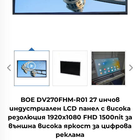
BOE DV270FHM-R01 27 инчов
индустриален LCD панел с висока
резолюция 1920x1080 FHD 1500nit за
външна висока яркост за цифрова
реклама