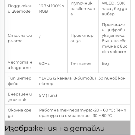
Източник
WLED , 50K
Поддържан
16.7M 100% s
на светлин
часа , без др
и цветове
RGB
а
айвер
Промишле
н, цифрови
Стил на фо
Проектир
указатели,
/
рмата
ан за
външна све
тлина с вис
ока яркост
Честота н
60Hz
Тъч панел
Без
а кадрите
Тип интер
* LVDS (2 канала, 8-битови) , 30 пинов кон
фейс
ектор
Енергиен и
5 V (Тип.)
зточник
Околна сре
Работна температура: -20 ~ 60 °C ; Темп
да
ература на съхранение: -30 ~ 80 °C
Изображения на детайли