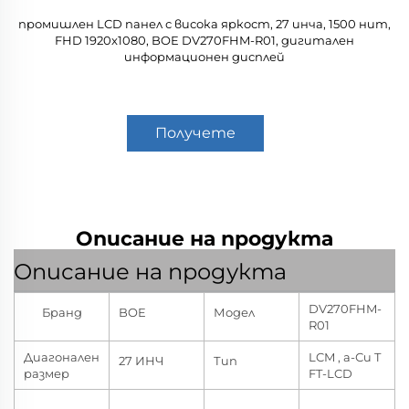
промишлен LCD панел с висока яркост, 27 инча, 1500 нит,
FHD 1920x1080, BOE DV270FHM-R01, дигитален
информационен дисплей
Получете
оферта
Описание на продукта
Описание на продукта
DV270FHM-
Бранд
BOE
Модел
R01
Диагонален
LCM , а-Си T
27 ИНЧ
Тип
размер
FT-LCD