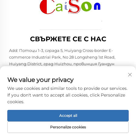
СВЪРЖЕТЕ СЕ С НАС
Add: Потоци 1-3, сграда 5, Huiyang Cross-border E-
commerce Industrial Park, No 28 Longsheng 1st Road,
Huiyang District, град Huizhou, провинция Гуандун
Тел.:
+86-15875504739
We value your privacy
Имейл:
[email protected]
We use cookies and similar tools to provide our services.
If you don't want to accept all cookies, click Personalize
cookies.
Автоматно право © 2026 Shenzhen Caison Technology Co.,
Ltd. Всички права запазени. -
Политика за
поверителност
Accept all
Personalize cookies