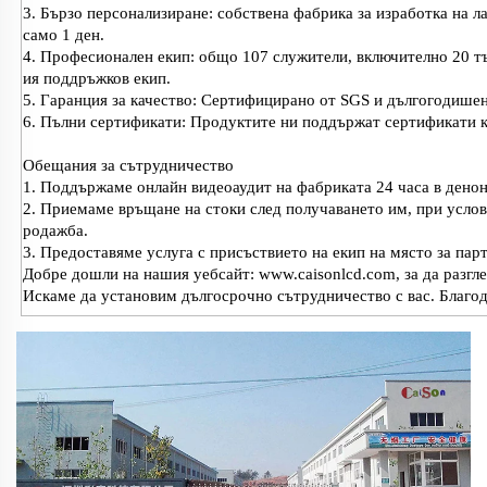
3. Бързо персонализиране: собствена фабрика за изработка на л
само 1 ден.
4. Професионален екип: общо 107 служители, включително 20 тъ
ия поддръжков екип.
5. Гаранция за качество: Сертифицирано от SGS и дългогодишен
6. Пълни сертификати: Продуктите ни поддържат сертификати 
Обещания за сътрудничество
1. Поддържаме онлайн видеоаудит на фабриката 24 часа в денон
2. Приемаме връщане на стоки след получаването им, при услови
родажба.
3. Предоставяме услуга с присъствието на екип на място за пар
Добре дошли на нашия уебсайт: www.caisonlcd.com, за да разгл
Искаме да установим дългосрочно сътрудничество с вас. Благо