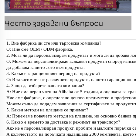
Често задавани въпроси
1. Вие фабрика ли сте или търговска компания?
О: Ние сме OEM / ODM фабрика.
2. Мога ли да персонализирам продукта? и мога ли да добавя л
О: Можем да персонализираме всякакви продукти според изискван
да добавим вашето лого към продукта.
3. Какъв е гаранционният период на продукта?
О: В зависимост от различните продукти, нашето гаранционно вр
4. Защо да изберете вашата компания?
A: Ние сме верен член на Alibaba от 5 години, а оценката за тра
Ние сме фабрика, с определено ценово предимство и професион
Можем също да подадем заявления за сертификати за продуктите
5. Какви методи на плащане се приемат?
A: Приемаме повечето методи на плащане, но основно банков пр
6. Какво е времето за доставка и режимът на транспорт?
Ако не е персонализиран продукт, пробите и малките поръчки са
А количеството на поръчката надвишава 2000 комплекта, което 