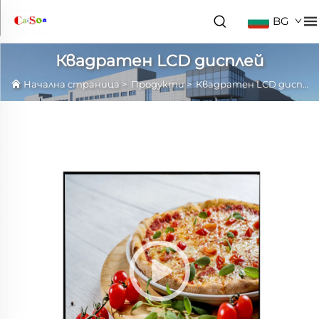
BG
Квадратен LCD дисплей
Начална страница
>
Продукти
>
Квадратен LCD дисплей