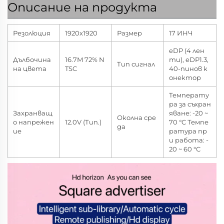
Описание на продукта
Резолюция
1920x1920
Размер
17 ИНЧ
eDP (4 лен
Дълбочина
16.7M 72% N
ти), eDP1.3,
Тип сигнал
на цвета
TSC
40-пинов к
онектор
Температу
ра за съхран
Захранващ
яване: -20 ~
Околна сре
о напрежен
12.0V (Тип.)
70 °C Темпе
да
ие
ратура пр
и работа: -
20 ~ 60 °C