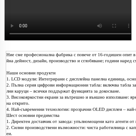
Ние сме професионална фабрика с повече от 16-годишен опит в
йна дейност, дизайн, производство и сглобяване; години наред с
Наши основни продукти
1. LCD модули: Интегрирани с дисплейна панелна единица, осно
2. Пълна серия цифрови информационни табла: включва табла за 
лни каруци – всички поддържат функцията за докосване.
3. Високояркостни екрани за вътрешно и външно използване: ярк
на открито.
4. Най-съвременни технологии: прозрачни OLED дисплеи – най-
Шест основни предимства
1. Директен доставчик от завода: упълномощени като агенти от
2. Силни производствени възможности: чиста работилница с кап
еи.