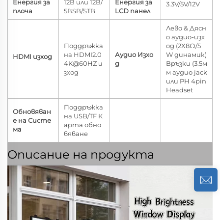
Енергия за
12В или 12В/
Енергия за
3.3V/5V/12V
плоча
5ВSB/STB
LCD панел
Лево & Дясн
о аудио-изх
Поддръжка
од (2X8Ω/5
на HDMI2.0
Аудио Изхо
W динамик)
HDMI изход
4K@60HZ и
д
Връзки (3.5м
зход
м аудио jack
или PH 4pin
Headset
Поддръжка
Обновяван
на USB/TF К
е на Систе
арта обно
ма
вяване
Описание на продукта