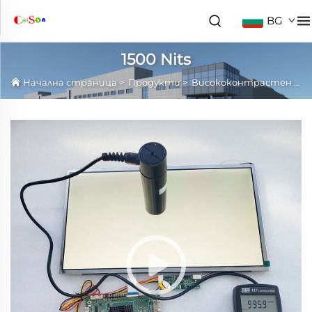
BG
1500 Nits
Начална страница
>
Продукти
>
Висококонтрастен LCD панел