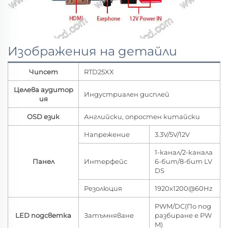
Изображения на детайли
Чипсет
RTD25XX
Целева аудитор
Индустриален дисплей
ия
OSD език
Английски, опростен китайски
Напрежение
3.3V/5V/12V
1-канал/2-канала
Панел
Интерфейс
6-бит/8-бит LV
DS
Резолюция
1920x1200@60Hz
PWM/DC(По под
LED подсветка
Затъмняване
разбиране е PW
M)