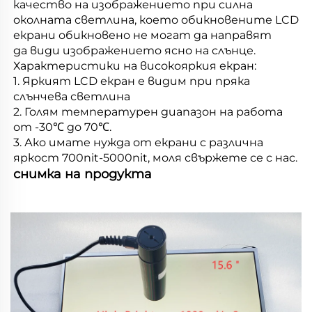
качество на изображението при силна 
околната светлина, което обикновените LCD 
екрани обикновено не могат да направят 
да види изображението ясно на слънце. 
Характеристики на високояркия екран: 
1. Яркият LCD екран е видим при пряка 
слънчева светлина 
2. Голям температурен диапазон на работа 
от -30℃ до 70℃. 
3. Ако имате нужда от екрани с различна 
яркост 700nit-5000nit, моля свържете се с нас. 
снимка на продукта 