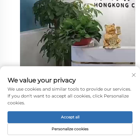
We value your privacy
We use cookies and similar tools to provide our services.
If you don't want to accept all cookies, click Personalize
cookies.
Accept all
Ние сме професионална фабрика с повече от 16-годишен 
опит в индустрията за LCD екрани и периферни 
Personalize cookies
аксесоари за дисплеи, обхващаща 
научноизследователска и развойна дейност, дизайн, 