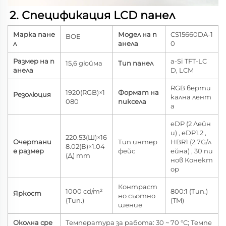
2. Спецификация LCD панел   
Марка пане
Модел на п
CS15660DA-1
BOE
л
анела
0
Размер на п
a-Si TFT-LC
15,6 дюйма
Тип панел
анела
D, LCM
RGB верти
1920(RGB)×1
Формат на
Резолюция
кална лент
080
пиксела
а
eDP (2 Лейн
и) , eDP1.2 ,
220.53(Ш)×16
Очертани
Тип интер
HBR1 (2.7G/л
8.02(В)×1.04
е размер
фейс
ейна) , 30 пи
(Д) mm
нов Конект
ор
Контраст
1000 cd/m²
800:1 (Тип.)
Яркост
но съотно
(Тип.)
(TM)
шение
Околна сре
Температура за работа: 30 ~ 70 °C; Темпе