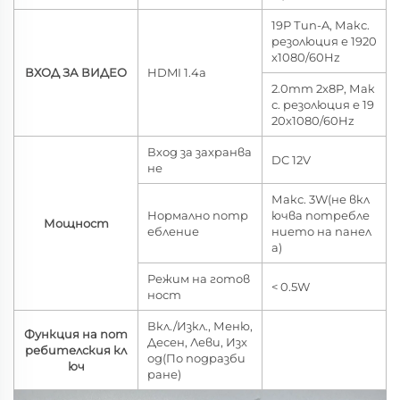
19P Тип-A, Макс.
резолюция е 1920
x1080/60Hz
ВХОД ЗА ВИДЕО
HDMI 1.4a
2.0mm 2x8P, Мак
с. резолюция е 19
20x1080/60Hz
Вход за захранва
DC 12V
не
Макс. 3W(не вкл
Нормално потр
ючва потребле
Мощност
ебление
нието на панел
а)
Режим на готов
< 0.5W
ност
Вкл./Изкл., Меню,
Функция на пот
Десен, Леви, Изх
ребителския кл
од(По подразби
юч
ране)