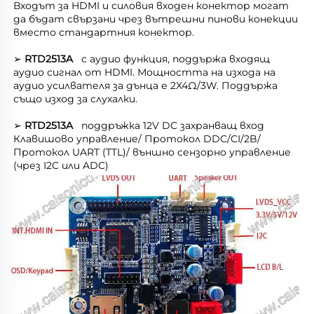
Входът за HDMI и силовия входен конектор могат 
да бъдат свързани чрез вътрешни пинови конекции 
вместо стандартния конектор. 
➢ 
RTD2513A   
с аудио функция, поддържа входящ 
аудио сигнал от HDMI. Мощността на изхода на 
аудио усилвателя за дънца е 2X4Ω/3W. Поддържа 
също изход за слухалки. 
➢ 
RTD2513A   
поддръжка 
12V DC захранващ вход   
Клавишово управление/ 
Протокол DDC/CI/2B/ 
Протокол UART (TTL)/ 
външно сензорно управление 
(чрез I2C или ADC) 