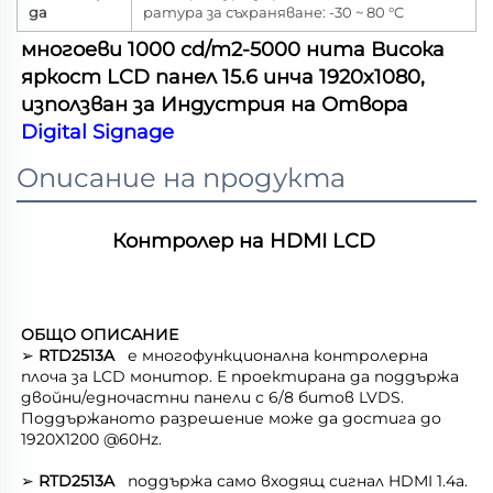
да
ратура за съхраняване: -30 ~ 80 °C
многоеви 1000 cd/m2-5000 нита Висока 
яркост LCD панел 15.6 инча 1920x1080, 
използван за Индустрия на Отвора 
Digital Signage 
Описание на продукта
Контролер на HDMI LCD 
ОБЩО ОПИСАНИЕ   
➢ 
RTD2513A   
е многофункционална контролерна 
плоча за LCD монитор. Е проектирана да поддържа 
двойни/едночастни панели с 6/8 битов LVDS. 
Поддържаното разрешение може да достига до 
1920X1200 @60Hz. 
➢ 
RTD2513A   
поддържа само входящ сигнал HDMI 1.4a. 