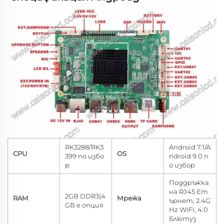
RK3288/RK3
Android 7.1/A
CPU
OS
399 по избо
ndroid 9.0 п
р
о избор
Поддръжка
на RJ45 Ет
2GB DDR3(4
RAM
Мрежа
ърнет, 2.4G
GB е опция
Hz WIFI, 4.0
Блютуз