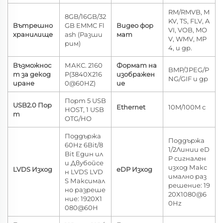
RM/RMVB, M
8GB/16GB/32
KV, TS, FLV, A
Вътрешно
GB EMMC Fl
Видео фор
VI, VOB, MO
хранилище
ash (Разши
мат
V, WMV, MP
рим)
4, и др.
Възможнос
МАКС. 2160
Формат на
BMP/JPEG/P
т за декод
P(3840X216
изображен
NG/GIF и др
иране
0@60HZ)
ие
Порт 5 USB
USB2.0 Пор
Ethernet
10M/100M с
HOST, 1 USB
т
OTG/HO
Поддържа
Поддържа
60Hz 6Bit/8
1/2Линии eD
Bit Един ил
P сигнален
и Двубойсе
изход Макс
LVDS Изход
eDP Изход
н LVDS LVD
имално раз
S Максимал
решение: 19
но разреше
20X1080@6
ние: 1920X1
0Hz
080@60H