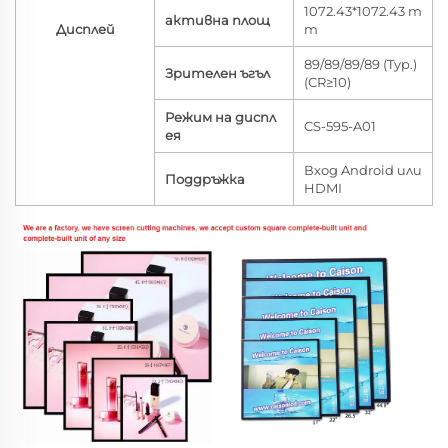
1072.43*1072.43 m
активна площ
Дисплей
m
89/89/89/89 (Typ.)
Зрителен ъгъл
(CR≥10)
Режим на диспл
CS-595-A01
ея
Вход Android или
Поддръжка
HDMI