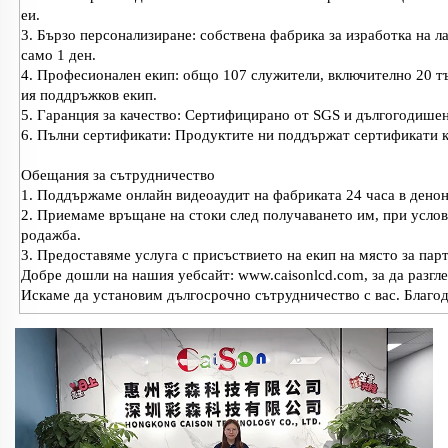
еи.
3. Бързо персонализиране: собствена фабрика за изработка на л
само 1 ден.
4. Професионален екип: общо 107 служители, включително 20 тъ
ия поддръжков екип.
5. Гаранция за качество: Сертифицирано от SGS и дългогодишен
6. Пълни сертификати: Продуктите ни поддържат сертификати 
Обещания за сътрудничество
1. Поддържаме онлайн видеоаудит на фабриката 24 часа в денон
2. Приемаме връщане на стоки след получаването им, при услови
родажба.
3. Предоставяме услуга с присъствието на екип на място за пар
Добре дошли на нашия уебсайт: www.caisonlcd.com, за да разгл
Искаме да установим дългосрочно сътрудничество с вас. Благо