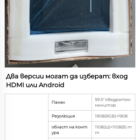
Два 
версии могат да изберат: вход 
HDMI или Android 
59.5" квадратен
Панел
монитор
Резолюция
1908(RGB)×1908
област на конт
1108(Ш)×1108(В) m
ура
m