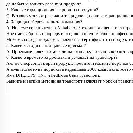
да добавим вашето лого към продукта.
3. Какъв е гаранционният период на продукта?
О: В зависимост от различните продукти, нашето гаранционно вр
4. Защо да изберете вашата компания?
A: Ние сме верен член на Alibaba от 5 години, а оценката за тра
Ние сме фабрика, с определено ценово предимство и професион
Можем също да подадем заявления за сертификати за продуктите
5. Какви методи на плащане се приемат?
A: Приемаме повечето методи на плащане, но основно банков пр
6. Какво е времето за доставка и режимът на транспорт?
Ако не е персонализиран продукт, пробите и малките поръчки са
А количеството на поръчката надвишава 2000 комплекта, което 
Има DHL, UPS, TNT и FedEx за бърз транспорт.
Бавните и евтини методи на транспорт включват морски трансп