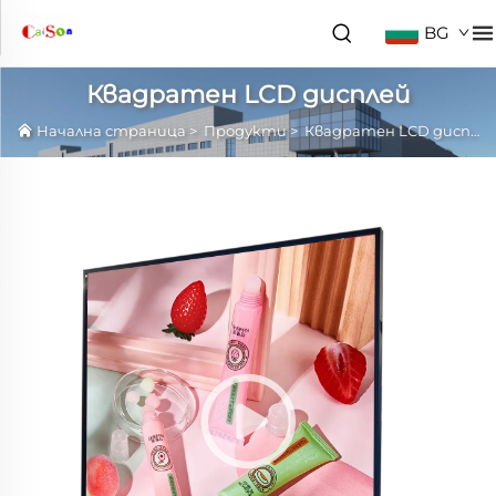
BG
Квадратен LCD дисплей
Начална страница
>
Продукти
>
Квадратен LCD дисплей