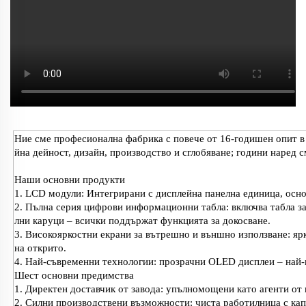
Ние сме професионална фабрика с повече от 16-годишен опит в
йна дейност, дизайн, производство и сглобяване; години наред с
Наши основни продукти
1. LCD модули: Интегрирани с дисплейна панелна единица, осно
2. Пълна серия цифрови информационни табла: включва табла за 
лни каруци – всички поддържат функцията за докосване.
3. Високояркостни екрани за вътрешно и външно използване: ярк
на открито.
4. Най-съвременни технологии: прозрачни OLED дисплеи – най-
Шест основни предимства
1. Директен доставчик от завода: упълномощени като агенти от
2. Силни производствени възможности: чиста работилница с кап