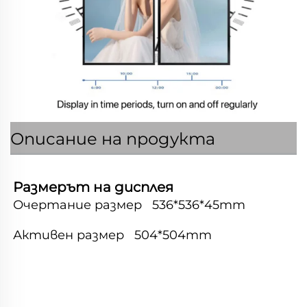
Описание на продукта
Размерът на дисплея 
Очертание размер   
536*536*45mm 
Активен размер   
504*504mm 