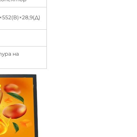
×552(В)×28,9(Д)
тура на