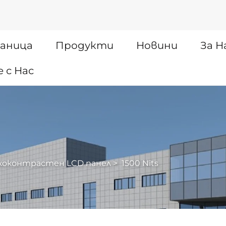
раница
Продукти
Новини
За Н
 с Нас
коконтрастен LCD панел
>
1500 Nits