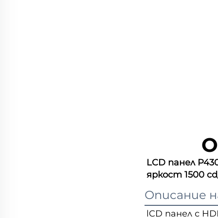
О
LCD панел P430
яркост 1500 cd
Описание н
lCD панел с HDM