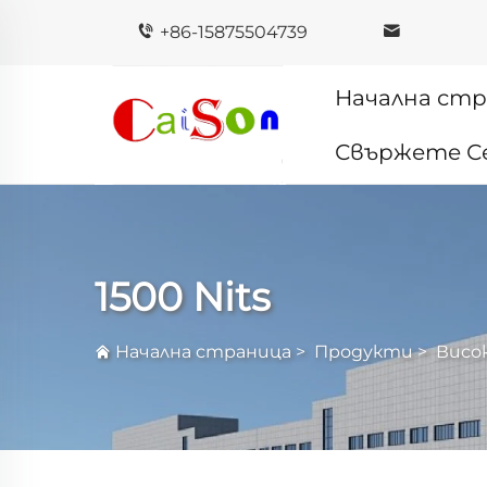
+86-15875504739
Начална ст
Свържете Се
1500 Nits
Начална страница
>
Продукти
>
Висо