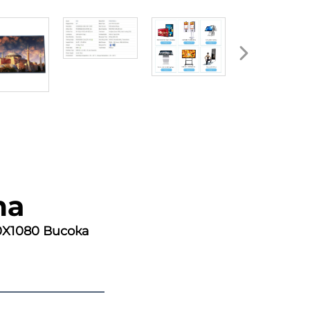
та
X1080 Висока 