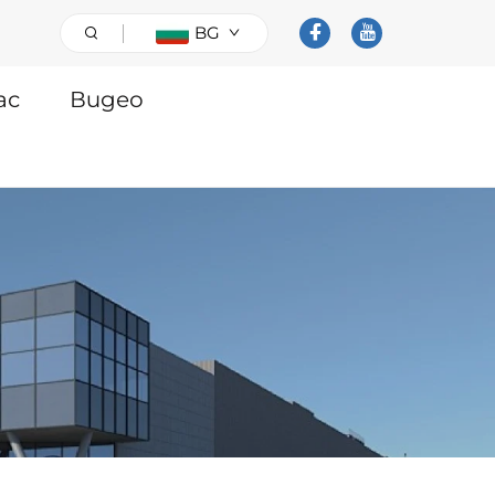
BG
ас
Видео