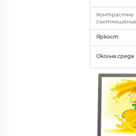
Контрастно
съотношени
Яркост
Околна среда