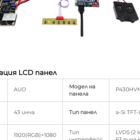
ация LCD панел   
Модел на
AUO
P430HVN
панела
43 инча
Тип панел
a-Si TFT
Тип
LVDS (2 
1920(RGB)×1080
интерфейс
63 пина