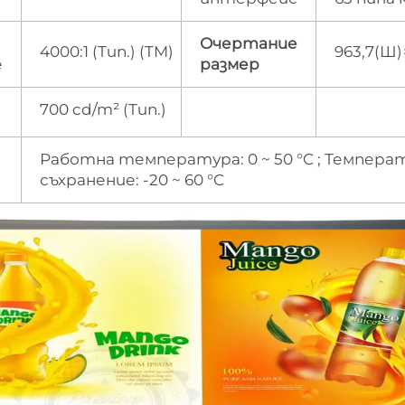
Очертание
4000:1 (Тип.) (TM)
963,7(Ш)
е
размер
700 cd/m² (Тип.)
Работна температура: 0 ~ 50 °C ; Темпера
съхранение: -20 ~ 60 °C