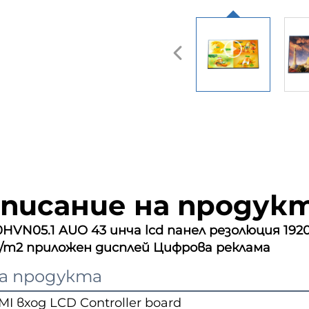
писание на продук
HVN05.1 AUO 43 инча lcd панел резолюция 1920
/m2 приложен дисплей Цифрова реклама   
а продукта
I вход LCD Controller board 