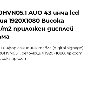
0HVN05.1 AUO 43 инча lcd
ия 1920X1080 Висока
d/m2 приложен дисплей
ама
 информационни табла (digital signage),
30HVN05.1, резолюция 1920×1080, яркост
висока яркост