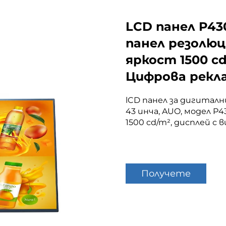
LCD панел P43
панел резолюц
яркост 1500 c
Цифрова рекл
lCD панел за дигитални
43 инча, AUO, модел P4
1500 cd/m², дисплей с 
Получете
оферта