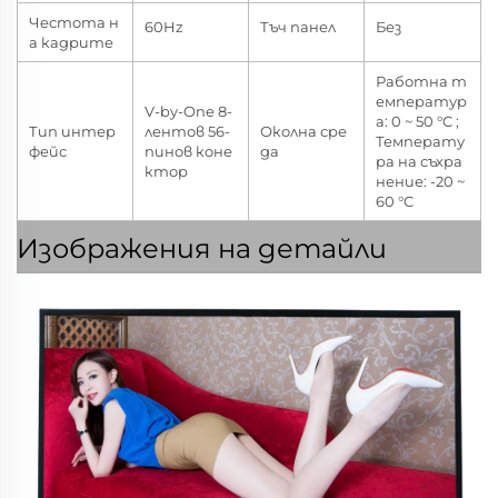
Честота н
60Hz
Тъч панел
Без
а кадрите
Работна т
емператур
V-by-One 8-
а: 0 ~ 50 °C ;
Тип интер
лентов 56-
Околна сре
Температу
фейс
пинов коне
да
ра на съхра
ктор
нение: -20 ~
60 °C
Изображения на детайли