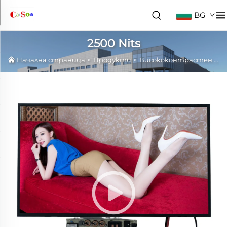
BG
2500 Nits
Начална страница
>
Продукти
>
Висококонтрастен LCD панел