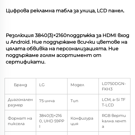
Цифрова рекламна табла за улица, LCD панел. 
Резолюция 
3840(3)×2160
поддръжка за HDMI вход 
и Android. Ние поддържаме всички цветове на 
цялата обвивка на персонализацията. Ние 
поддържаме голям асортимент от 
сертификати. 
LD750DGN-
Бранд
LG
Модел
FKH3
Диагонален
LCM, a-Si TF
75 инча
Тип
размер
T-LCD
3840(3)×216
RGB верти
Формат на
Конфигура
0, UHD 59PP
кална лент
пиксела
ция
I
а