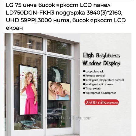
LG 75 инча висок яркост LCD панел 
LD750DGN-FKH3 поддържа 3840(3)*2160, 
UHD 59PPI,3000 нита, висок яркост LCD 
екран   