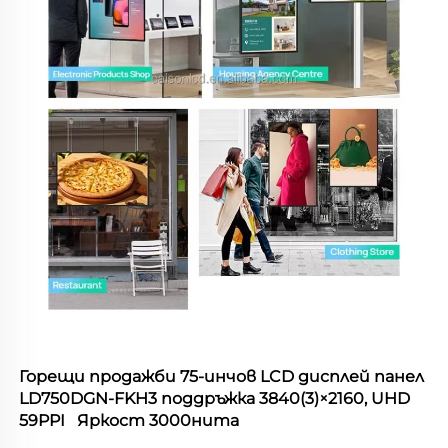
Горещи продажби 75-инчов LCD дисплей панел 
LD750DGN-FKH3 
поддръжка 
3840(3)×2160, UHD 
59PPI   
Яркост 3000нита 