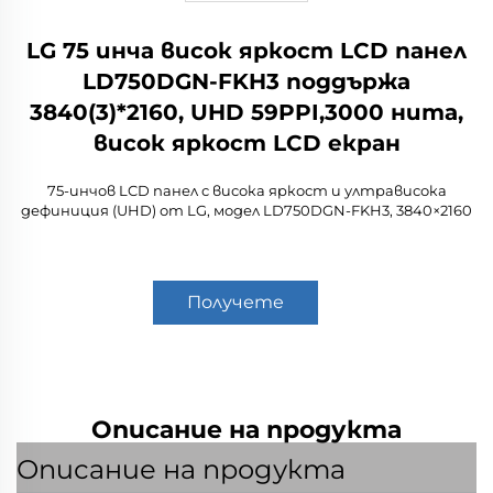
LG 75 инча висок яркост LCD панел
LD750DGN-FKH3 поддържа
3840(3)*2160, UHD 59PPI,3000 нита,
висок яркост LCD екран
75-инчов LCD панел с висока яркост и ултрависока
дефиниция (UHD) от LG, модел LD750DGN-FKH3, 3840×2160
Получете
оферта
Описание на продукта
Описание на продукта