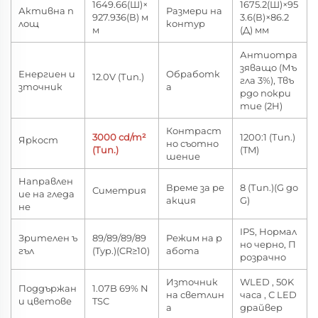
1649.66(Ш)×
1675.2(Ш)×95
Активна п
Размери на
927.936(В) м
3.6(В)×86.2
лощ
контур
м
(Д) мм
Антиотра
зяващо (Мъ
Енергиен и
Обработк
12.0V (Тип.)
гла 3%), Твъ
зточник
а
рдо покри
тие (2H)
Контраст
3000 cd/m²
1200:1 (Тип.)
Яркост
но съотно
(Тип.)
(TM)
шение
Направлен
Време за ре
8 (Тип.)(G до
Симетрия
ие на гледа
акция
G)
не
IPS, Нормал
Зрителен ъ
89/89/89/89
Режим на р
но черно, П
гъл
(Typ.)(CR≥10)
абота
розрачно
Източник
WLED , 50K
Поддържан
1.07B 69% N
на светлин
часа , С LED
и цветове
TSC
а
драйвер