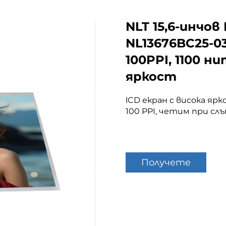
NLT 15,6-инчов
NL13676BC25-0
100PPI, 1100 н
яркост
lCD екран с висока ярко
100 PPI, четим при сл
Получете
оферта