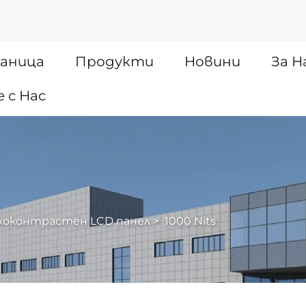
раница
Продукти
Новини
За Н
 с Нас
коконтрастен LCD панел
>
1000 Nits