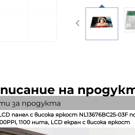
писание на продук
ти за продукта
 LCD панел с висока яркост NL13676BC25-03F п
100PPI, 1100 нита, LCD екран с висока яркост 