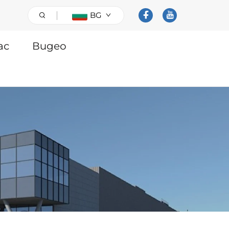
BG
ас
Видео