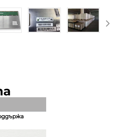
та
оддържа 