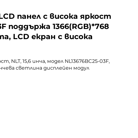
 LCD панел с висока яркост
3F поддържа 1366(RGB)*768
ита, LCD екран с висока
ст, NLT, 15,6 инча, модел NL13676BC25-03F,
ънчева светлина дисплейен модул