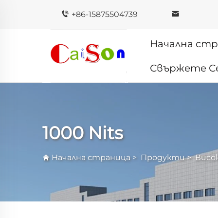
+86-15875504739
Начална ст
Свържете Се
1000 Nits
Начална страница
>
Продукти
>
Висо