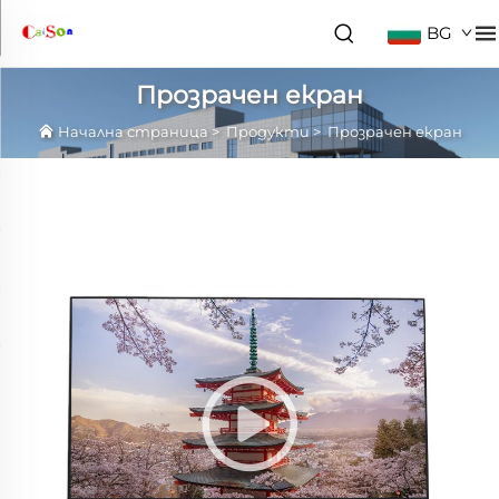
BG
Прозрачен екран
Начална страница
>
Продукти
>
Прозрачен екран