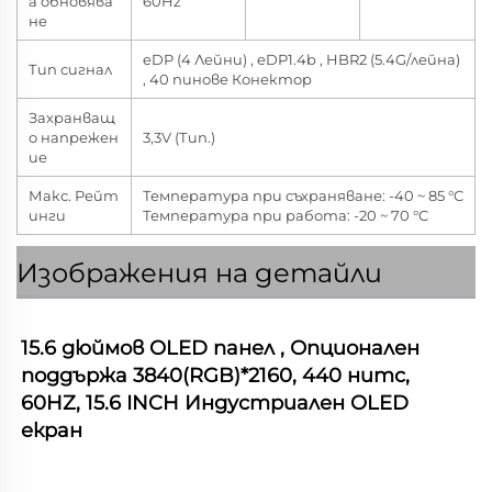
а обновява
60Hz
не
eDP (4 Лейни) , eDP1.4b , HBR2 (5.4G/лейна)
Тип сигнал
, 40 пинове Конектор
Захранващ
о напрежен
3,3V (Тип.)
ие
Макс. Рейт
Температура при съхраняване: -40 ~ 85 °C
инги
Температура при работа: -20 ~ 70 °C
Изображения на детайли
15.6 дюймов OLED панел 
, Опционален 
поддържа 3840(RGB)*2160, 440 нитс, 
60HZ, 15.6 INCH Индустриален OLED 
екран 