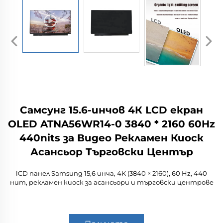
Самсунг 15.6-инчов 4К LCD екран
OLED ATNA56WR14-0 3840 * 2160 60Hz
440nits за Видео Рекламен Киоск
Асансьор Търговски Център
lCD панел Samsung 15,6 инча, 4K (3840 × 2160), 60 Hz, 440
нит, рекламен киоск за асансьори и търговски центрове