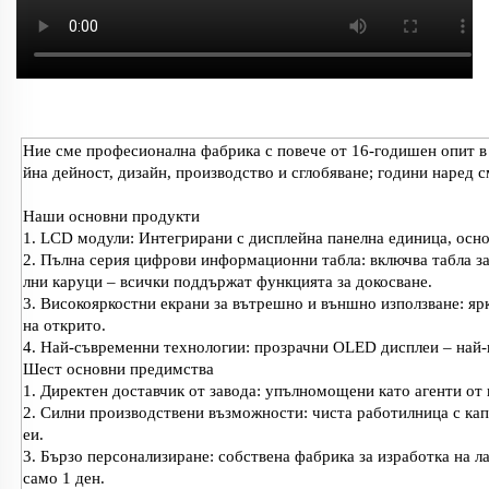
Ние сме професионална фабрика с повече от 16-годишен опит в
йна дейност, дизайн, производство и сглобяване; години наред с
Наши основни продукти
1. LCD модули: Интегрирани с дисплейна панелна единица, осно
2. Пълна серия цифрови информационни табла: включва табла за 
лни каруци – всички поддържат функцията за докосване.
3. Високояркостни екрани за вътрешно и външно използване: ярк
на открито.
4. Най-съвременни технологии: прозрачни OLED дисплеи – най-
Шест основни предимства
1. Директен доставчик от завода: упълномощени като агенти от
2. Силни производствени възможности: чиста работилница с кап
еи.
3. Бързо персонализиране: собствена фабрика за изработка на л
само 1 ден.