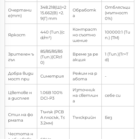
348.218(Ш)×2
Отблясъци
Очертани
Обработк
15.662(В) ×2.
(мътност
е(mm)
а
9(Г) mm
0%)
Контраст
440 (Тип.)(c
100000:1 (Ти
Яркост
но съотно
d/m²)
п.) (TM)
шение
85/85/85/85
Зрителен ъ
Време за ре
1 (Тип.)(Tr+T
(Тип.)(CR≥1
гъл
акция
d)
0)
Добра види
Режим на р
Симетрия
-
мост при
абота
Източник
Цветове н
1.06B 100%
на светлин
себе си
а дисплея
DCI-P3
а
Тънък (PCB
Стил на фо
A плосък, T≤
Тъчскрийн
Без
рмата
3.2мм)
Честота н