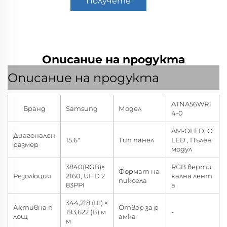
Получете
оферта
Описание на продукта
Описание на продукта
ATNA56WR1
Бранд
Samsung
Модел
4-0
AM-OLED, O
Диагонален
15.6"
Тип панел
LED , Пълен
размер
модул
3840(RGB)×
RGB верти
Формат на
Резолюция
2160, UHD 2
кална лент
пиксела
83PPI
а
344,218 (Ш) ×
Активна п
Отвор за р
193,622 (В) м
-
лощ
амка
м