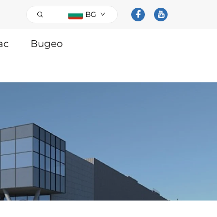
BG
ас
Видео