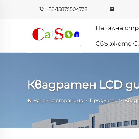
+86-15875504739
Начална ст
Свържете Се
Квадратен LCD д
Начална страница
>
Продукти
>
Квад