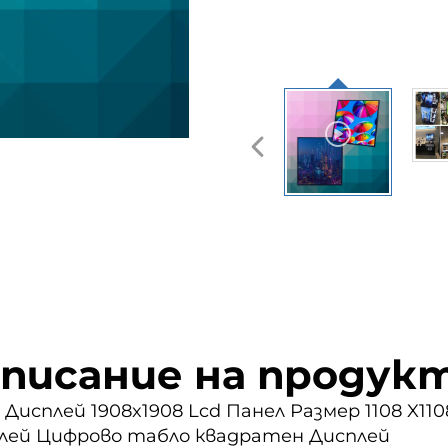
писание на продук
Дисплей 1908x1908 Lcd Панел Размер 1108 X1108
лей Цифрово табло квадратен Дисплей 