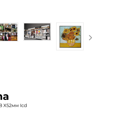
та
 X52мм Icd 