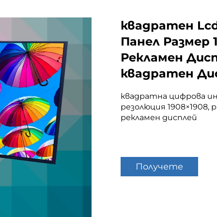
квадратен Lcd
Панел Размер 1
Рекламен Дис
квадратен Ди
квадратна цифрова ин
резолюция 1908×1908, р
рекламен дисплей
Получете
оферта