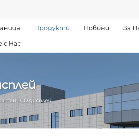
раница
Продукти
Новини
За Н
 с Нас
исплей
ратен LCD дисплей