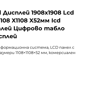
 Дисплей 1908x1908 Lcd
108 X1108 X52мм Icd
плей Цифрово табло
сплей
формационна система, LCD панел с
азмери 1108×1108×52 мм, комерсиален