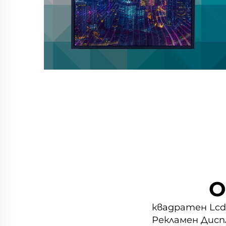
О
квадратен Lcd 
Рекламен Дисп