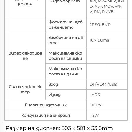
Видео формат
AVI, MP4 MKV, XVI
рмати
D, ASF, MOV, WM
V, RM, RMVB
Формат на изоб
JPEG, BMP
ражението
Дълбочина на цв
16,7 бита
ета
Видео декодира
Максимална ско
не
рост на снимки
Максимална ско
рост на данни
вход
DP/HDMI/USB
Сигнален конек
тор
Изход
LVDS
Енергиен източник
DC12V
Консумация на енергия
< 3W
Размер на дисплея: 503 x 501 x 33.6mm 