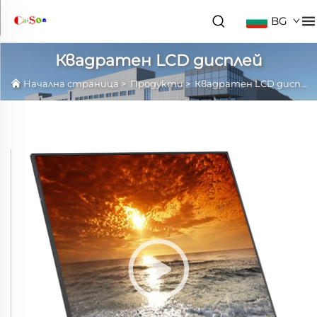
BG
Квадратен LCD дисплей
Начална страница
>
Продукти
>
Квадратен LCD дисплей