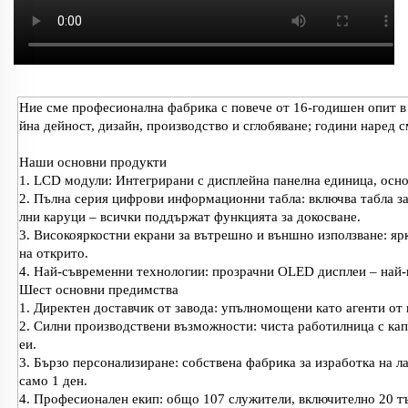
Ние сме професионална фабрика с повече от 16-годишен опит в
йна дейност, дизайн, производство и сглобяване; години наред с
Наши основни продукти
1. LCD модули: Интегрирани с дисплейна панелна единица, осно
2. Пълна серия цифрови информационни табла: включва табла за 
лни каруци – всички поддържат функцията за докосване.
3. Високояркостни екрани за вътрешно и външно използване: ярк
на открито.
4. Най-съвременни технологии: прозрачни OLED дисплеи – най-
Шест основни предимства
1. Директен доставчик от завода: упълномощени като агенти от
2. Силни производствени възможности: чиста работилница с кап
еи.
3. Бързо персонализиране: собствена фабрика за изработка на л
само 1 ден.
4. Професионален екип: общо 107 служители, включително 20 тъ