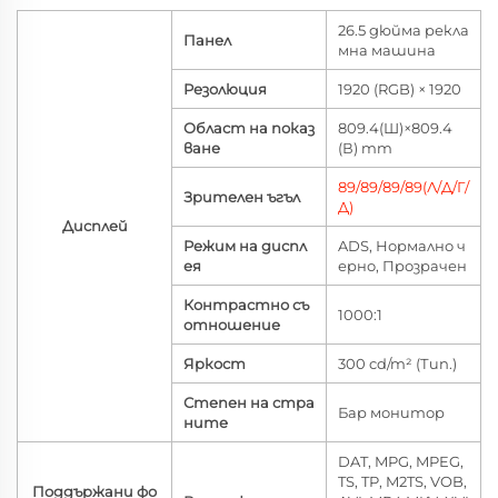
26.5 дюйма рекла
Панел
мна машина
Резолюция
1920 (RGB) × 1920
Област на показ
809.4(Ш)×809.4
ване
(В) mm
89/89/89/89(Л/Д/Г/
Зрителен ъгъл
Д)
Дисплей
Режим на диспл
ADS, Нормално ч
ея
ерно, Прозрачен
Контрастно съ
1000:1
отношение
Яркост
300 cd/m² (Тип.)
Степен на стра
Бар монитор
ните
DAT, MPG, MPEG,
TS, TP, M2TS, VOB,
Поддържани фо