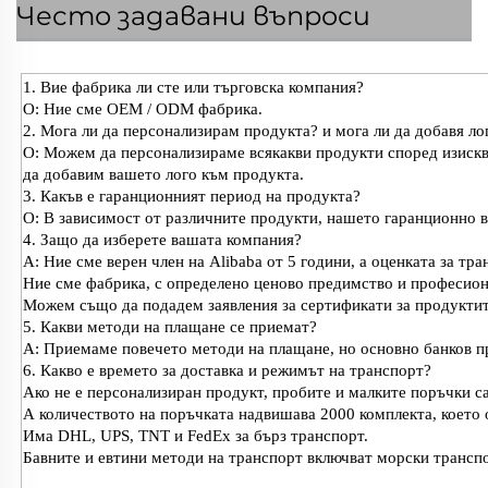
Често задавани въпроси
1. Вие фабрика ли сте или търговска компания?
О: Ние сме OEM / ODM фабрика.
2. Мога ли да персонализирам продукта? и мога ли да добавя л
О: Можем да персонализираме всякакви продукти според изискван
да добавим вашето лого към продукта.
3. Какъв е гаранционният период на продукта?
О: В зависимост от различните продукти, нашето гаранционно вр
4. Защо да изберете вашата компания?
A: Ние сме верен член на Alibaba от 5 години, а оценката за тра
Ние сме фабрика, с определено ценово предимство и професион
Можем също да подадем заявления за сертификати за продуктите
5. Какви методи на плащане се приемат?
A: Приемаме повечето методи на плащане, но основно банков пр
6. Какво е времето за доставка и режимът на транспорт?
Ако не е персонализиран продукт, пробите и малките поръчки са
А количеството на поръчката надвишава 2000 комплекта, което 
Има DHL, UPS, TNT и FedEx за бърз транспорт.
Бавните и евтини методи на транспорт включват морски трансп