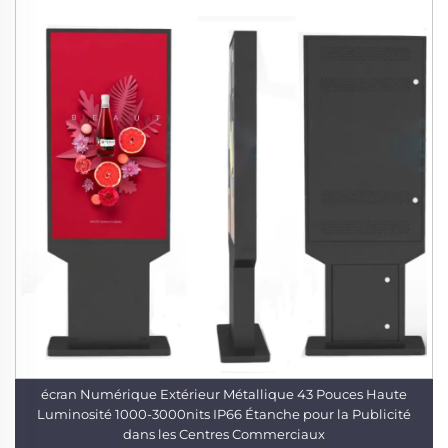
écran Numérique Extérieur Métallique 43 Pouces Haute
Luminosité 1000-3000nits IP66 Étanche pour la Publicité
dans les Centres Commerciaux