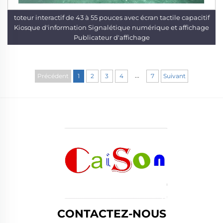
toteur interactif de 43 à 55 pouces avec écran tactile capacitif
Kiosque d'information Signalétique numérique et affichage
Publicateur d'affichage
...
Précédent
1
2
3
4
7
Suivant
CONTACTEZ-NOUS