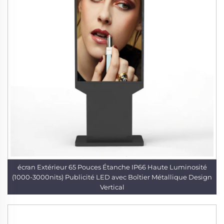
écran Extérieur 65 Pouces Étanche IP66 Haute Luminosité
(1000-3000nits) Publicité LED avec Boîtier Métallique Design
Vertical