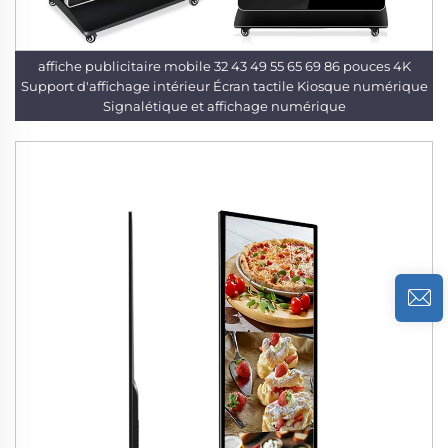
affiche publicitaire mobile 32 43 49 55 65 69 86 pouces 4K
Support d'affichage intérieur Écran tactile Kiosque numérique
Signalétique et affichage numérique