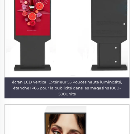
écran LCD Vertical Extérieur 55 Pouces haute luminosité,
étanche IP66 pour la publicité dans les magasins 1000-
5000nits