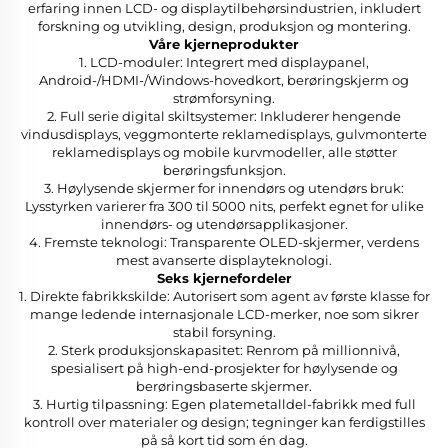
erfaring innen LCD- og displaytilbehørsindustrien, inkludert
forskning og utvikling, design, produksjon og montering.
Våre kjerneprodukter
1. LCD-moduler: Integrert med displaypanel,
Android-/HDMI-/Windows-hovedkort, berøringskjerm og
strømforsyning.
2. Full serie digital skiltsystemer: Inkluderer hengende
vindusdisplays, veggmonterte reklamedisplays, gulvmonterte
reklamedisplays og mobile kurvmodeller, alle støtter
berøringsfunksjon.
3. Høylysende skjermer for innendørs og utendørs bruk:
Lysstyrken varierer fra 300 til 5000 nits, perfekt egnet for ulike
innendørs- og utendørsapplikasjoner.
4. Fremste teknologi: Transparente OLED-skjermer, verdens
mest avanserte displayteknologi.
Seks kjernefordeler
1. Direkte fabrikkskilde: Autorisert som agent av første klasse for
mange ledende internasjonale LCD-merker, noe som sikrer
stabil forsyning.
2. Sterk produksjonskapasitet: Renrom på millionnivå,
spesialisert på high-end-prosjekter for høylysende og
berøringsbaserte skjermer.
3. Hurtig tilpassning: Egen platemetalldel-fabrikk med full
kontroll over materialer og design; tegninger kan ferdigstilles
på så kort tid som én dag.