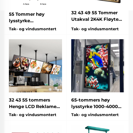
32 43 49 55 Tommer
55 Tommer høy
Utakval 2K4K Fløyte
lysstyrke
Farger Custom
Innekjørselsdobbelsidet
Tak- og vindusmontert
Tak- og vindusmontert
Kommersiell
Hangende
Veggmonteringsbrakett
Reklamevindu TV-
Reklamemaskin
skjerm Digital
Digital Signage
Signage Kiosk
32 43 55 tommers
65-tommers høy
Henge LCD Reklame
lysstyrke 1000-4000
Maskin Høy lysstyrke
Nits FHD/4K LCD
Tak- og vindusmontert
Tak- og vindusmontert
1000-5000 Nits
Hengende vindu
Butikker Kjøpesentre
reklamevisning
Digital skilting og
Butikker