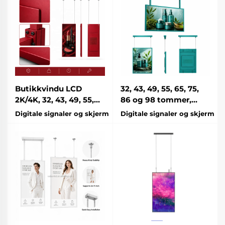
visning
Handelssentre
Velkomstscreens
Butikkvindu LCD
32, 43, 49, 55, 65, 75,
2K/4K, 32, 43, 49, 55,
86 og 98 tommer,
65, 75, 86 og 98
400–1500 nits,
Digitale signaler og skjerm
Digitale signaler og skjerm
tommer, 400–1000
innebruk,
nits, innebruk,
kosmetikkbutikk,
kosmetikkbutikk,
hudpleiebutikk,
neglestudio,
butikkvindu, LCD-
parfumebutikk, LCD-
reklamepanel for
reklamepanel for
butikkvinduer
butikkvinduer