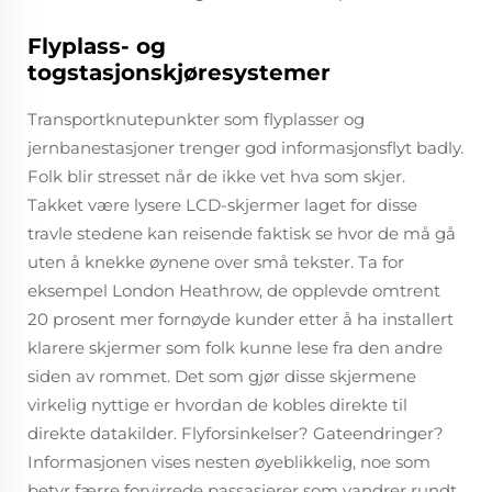
Flyplass- og
togstasjonskjøresystemer
Transportknutepunkter som flyplasser og
jernbanestasjoner trenger god informasjonsflyt badly.
Folk blir stresset når de ikke vet hva som skjer.
Takket være lysere LCD-skjermer laget for disse
travle stedene kan reisende faktisk se hvor de må gå
uten å knekke øynene over små tekster. Ta for
eksempel London Heathrow, de opplevde omtrent
20 prosent mer fornøyde kunder etter å ha installert
klarere skjermer som folk kunne lese fra den andre
siden av rommet. Det som gjør disse skjermene
virkelig nyttige er hvordan de kobles direkte til
direkte datakilder. Flyforsinkelser? Gateendringer?
Informasjonen vises nesten øyeblikkelig, noe som
betyr færre forvirrede passasjerer som vandrer rundt