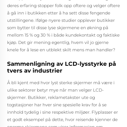
deres erfaring stopper folk opp oftere og velger oftere
å gå inn i butikken etter å ha sett disse fengende
utstillingene. Ifølge nyere studier opplever butikker
som bytter til disse lyse skjermene en økning på
mellom 15 % og 30 % i både kundekontakt og faktiske
kjøp. Det gir mening egentlig, hvem vil jo gjerne
knele for å lese en utblekt skilt mens man handler?
Sammenligning av LCD-lysstyrke på
tvers av industrier
Å bli kjent med hvor lyst sterke skjermer må være i
ulike sektorer betyr mye når man velger LCD-
skjermer. Butikker, reklametakster ute og
togstasjoner har hver sine spesielle krav for å se
innhold tydelig i sine respektive miljøer. Flyplasser er
et godt eksempel på dette, hvor reisende kjenner de
enorme skjermene som viser informasjon om