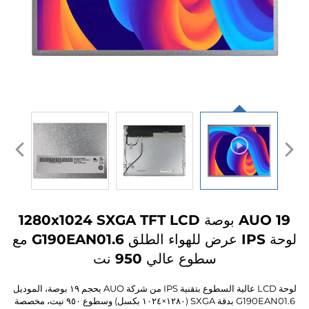
AUO 19 بوصة 1280x1024 SXGA TFT LCD
لوحة IPS عرض للهواء الطلق G190EAN01.6 مع
سطوع عالي 950 نت
لوحة LCD عالية السطوع بتقنية IPS من شركة AUO بحجم ١٩ بوصة، الموديل
G190EAN01.6 بدقة SXGA (١٢٨٠×١٠٢٤ بكسل) وسطوع ٩٥٠ نيت، مخصصة