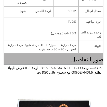
عمودية
لإطار
60Hz
لوحة اللمس
بدون
اجهة
lVDS
زويد الط
3.3 فولت (نموذجي)
درجة حرارة التشغيل: 0 ~ 50 درجة مئوية؛ درجة حرارة ا
لتخزين: -20 ~ 80 درجة مئوية
التفاصيل
AUO 19 بوصة 1280x1024 SXGA TFT LCD لوحة IPS عرض للهواء 