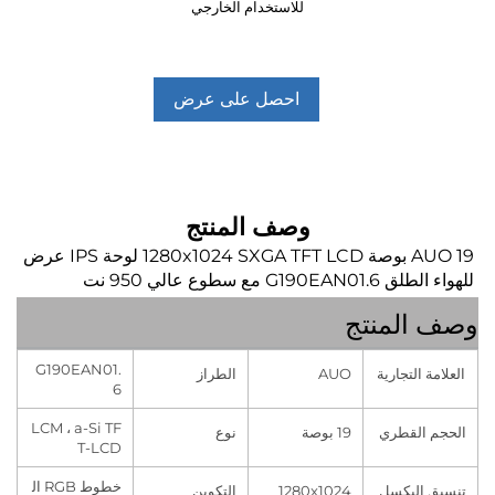
للاستخدام الخارجي
احصل على عرض
أسعار
وصف المنتج
AUO 19 بوصة 1280x1024 SXGA TFT LCD لوحة IPS عرض 
G مع سطوع عالي 950 نت   
المنتج
G190EAN01.
 التجارية
AUO
الطراز
6
LCM ، a-Si TF
القطري
19 بوصة
نوع
T-LCD
خطوط RGB ال
البكسل
1280x1024
التكوين