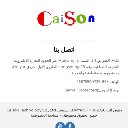
اتصل بنا
Add: الطوابق 1-3، المبنى 5، Huiyang عبر الحدود التجارة الإلكترونية
الحديقة الصناعية، رقم 28 Longsheng الطريق الأول، حي Huiyang،
هويجو، مقاطعة غوانغدونغ
:
+86-15875504739
لكتروني:
[email protected]
حقوق الت COPYRIGHT © 2026 شنتشن Caison Technology Co., Ltd.
جميع الحقوق محفوظة. -
سياسة الخصوصية