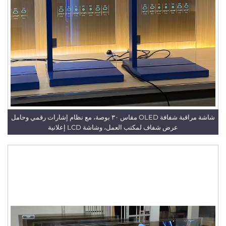
شاشة مراقبة شفافة OLED مقاس ٣٠ بوصة، مع نظام إشارات رقمي وحامل
عرض شفاف لمكتب العمل، وشاشة LCD إعلانية