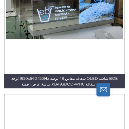
BOE شاشة OLED شفافة مقاس 49 بوصة 1920x540 120Hz لوحة
OLED شفافة XB493DQD-WH0 شاشة عرض رقمية