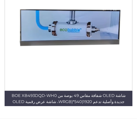
شاشة OLED شفافة مقاس 49 بوصة من BOE XB493DQD-WH0
ية تدعم 1920(WRGB)*540، شاشة عرض رقمية OLED