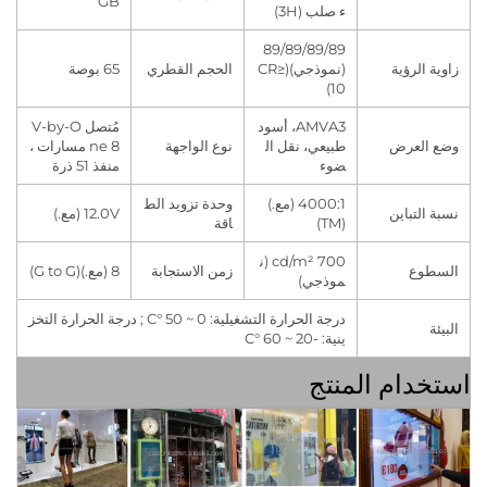
GB
ء صلب (3H)
89/89/89/89
لرؤية
(نموذجي)(CR≥
الحجم القطري
65 بوصة
10)
AMVA3، أسود
مُتصل V-by-O
لعرض
طبيعي، نقل ال
نوع الواجهة
ne 8 مسارات ،
ضوء
منفذ 51 ذرة
4000:1 (مع.)
وحدة تزويد الط
تباين
12.0V (مع.)
(TM)
اقة
700 cd/m² (ن
ع
زمن الاستجابة
8 (مع.)(G to G)
موذجي)
درجة الحرارة التشغيلية: 0 ~ 50 °C ; درجة الحرارة التخز
ينية: -20 ~ 60 °C
ام المنتج