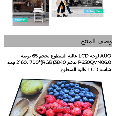
المنتج
AUO لوحة LCD عالية السطوع بحجم 65 بوصة 
P650QVN06.0 تدعم 3840(RGB)*2160، 700 نيت، 
ع   