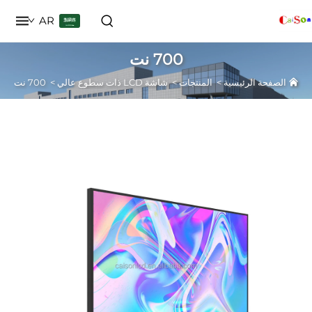
AR
700 نت
حة الرئيسية
>
المنتجات
>
شاشة LCD ذات سطوع عالي
>
700 نت