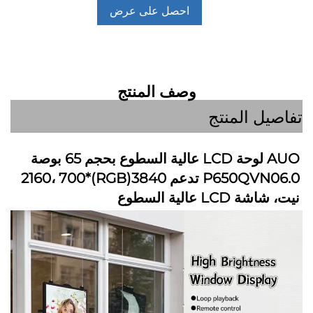
احصل على عرض
أسعار
وصف المنتج
ل المنتج
AUO لوحة LCD عالية السطوع بحجم 65 بوصة 
P650QVN06.0 تدعم 3840(RGB)*2160، 700 
 عالية السطوع   