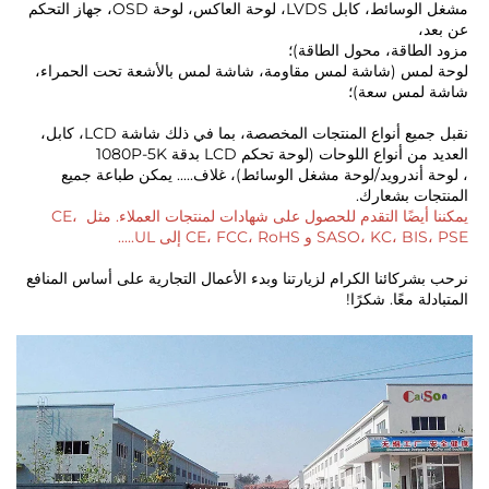
مشغل الوسائط، كابل LVDS، لوحة العاكس، لوحة OSD، جهاز التحكم 
 
طاقة، محول الطاقة)؛ 
لوحة لمس (شاشة لمس مقاومة، شاشة لمس بالأشعة تحت الحمراء، 
مس سعة)؛ 
نقبل جميع أنواع المنتجات المخصصة، بما في ذلك شاشة LCD، كابل، 
نواع اللوحات (لوحة تحكم LCD بدقة 1080P-5K 
، لوحة أندرويد/لوحة مشغل الوسائط)، غلاف..... يمكن طباعة جميع 
ت بشعارك. 
يمكننا أيضًا التقدم للحصول على شهادات لمنتجات العملاء. مثل CE، 
SASO و CE، FCC، RoHS إلى UL..... 
نرحب بشركائنا الكرام لزيارتنا وبدء الأعمال التجارية على أساس المنافع 
 معًا. شكرًا! 