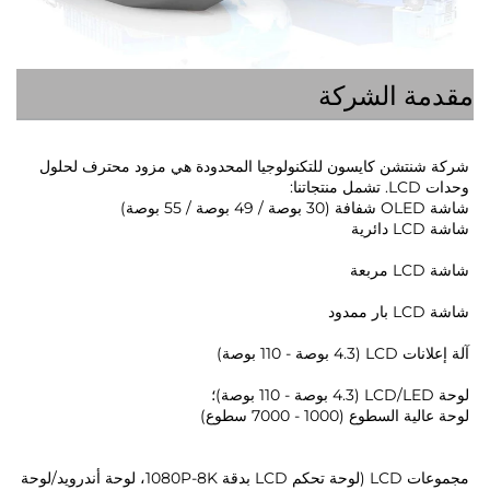
ة الشركة
شركة شنتشن كايسون للتكنولوجيا المحدودة هي مزود محترف لحلول 
 
ة - 110 بوصة) 
سطوع (1000 - 7000 سطوع) 
مجموعات LCD (لوحة تحكم LCD بدقة 1080P-8K، لوحة أندرويد/لوحة 