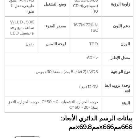
89/89/89/89
AMVA3، أسود
لرؤية
وضع التشغيل
(نموذجي)(CR≥
طبيعي، نقل ال
10)
ضوء
WLED ، 50K
16.7M 72% N
لون
مصدر الضوء
ساعة ، مع وحد
TSC
ة تشغيل LED
TBD
لوحة اللمس
بدون
لإطار
60Hz
اجهة
LVDS (2 قناة، 8 بت) ، منفذ 30 دبوس
زويد الط
12.0V (مع.)
درجة الحرارة التشغيلية: 0 ~ 50 °C ; درجة الحرارة التخز
ينية: -20 ~ 60 °C
بيانات الرسم الدائري الأبعاد: 