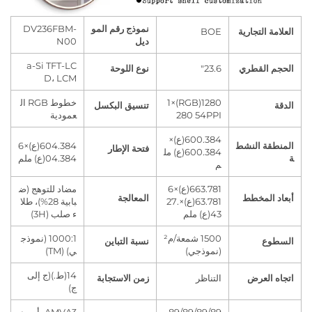
نموذج رقم المو
DV236FBM-
 التجارية
BOE
ديل
N00
a-Si TFT-LC
القطري
23.6"
نوع اللوحة
D، LCM
1280(RGB)×1
خطوط RGB ال
تنسيق البكسل
280 54PPI
عمودية
600.384(ع)×
ة النشط
604.384(ع)×6
فتحة الإطار
600.384(ع) مل
04.384(ع) ملم
م
663.781(ع)×6
مضاد للتوهج (ض
المخطط
المعالجة
63.781(ع)×27.
بابية 28%)، طلا
43(ع) ملم
ء صلب (3H)
1500 شمعة/م²
1000:1 (نموذج
ع
نسبة التباين
(نموذجي)
ي) (TM)
14(ط.)(ج إلى
العرض
التناظر
زمن الاستجابة
ج)