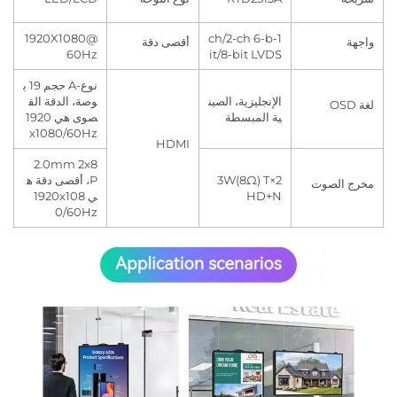
1920X1080@
1-ch/2-ch 6-b
أقصى دقة
60Hz
it/8-bit LVDS
نوع-A حجم 19 ب
الإنجليزية، الصين
وصة، الدقة الق
ية المبسطة
صوى هي 1920
x1080/60Hz
HDMI
2.0mm 2x8
2×3W(8Ω) T
P، أقصى دقة ه
الصوت
HD+N
ي 1920x108
0/60Hz