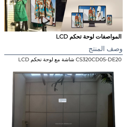
صفات 
لوحة تحكم LCD 
المنتج
CS320CD05-D
شاشة مع لوحة تحكم LCD 