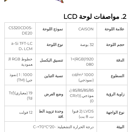
CS320CD05-
للوحة
CAISON
نموذج اللوحة
DE20
a-Si TFT-LC
لوحة
32 بوصة
نوع اللوحة
D، LCM
1920(RGB)×1
خطوط RGB ال
تنسيق البكسل
080
عمودية
1000 cd/m²
1000 : 1 (نموذ
ع
نسبة التباين
(نموذجي)
جي) (TM)
85/85/85/85 (ن
19 (معياري)(Tr/
لرؤية
وضع العرض
موذجي.)(CR≥1
Td)
0)
LVDS (2 قنوا
وحدة تزويد الط
اجهة
12 فولت
ت، 8 بت)
اقة
درجة الحرارة التشغيلية: -20°C-+70°C