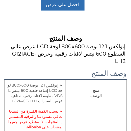
احصل على عرض
أسعار
وصف المنتج
إنولكس 12.1 بوصة 800x600 لوحة LCD عرض عالي 
السطوع 600 نيتس لافتات رقمية وعرض G121ACE-
المنتج
➢ إنولكس 12.1 بوصة 800x600 لو
منتج
حة LCD إضاءة خلفية 600 نيتس L
الوصف
VDS مطبقة لافتات رقمية صناعية
عرض السيارات G121ACE-LH2
➢ بسبب الكمية الكبيرة من المنتجا
ت في مستودعنا والترقية المستمر
ة للمنتجات، لا نستطيع عرض جميع ا
لمنتجات على Alibaba.