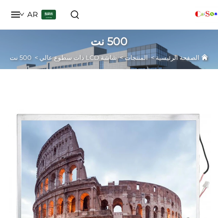
AR
500 نت
حة الرئيسية
>
المنتجات
>
شاشة LCD ذات سطوع عالي
>
500 نت