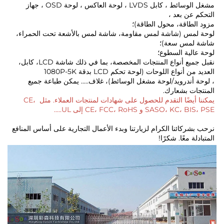
مشغل الوسائط ، كابل LVDS ، لوحة العاكس ، لوحة OSD ، جهاز 
ن بعد ،   
طاقة، محول الطاقة)؛ 
لوحة لمس (شاشة لمس مقاومة، شاشة لمس بالأشعة تحت الحمراء، 
مس سعة)؛ 
لية السطوع؛   
نقبل جميع أنواع المنتجات المخصصة، بما في ذلك شاشة LCD، كابل، 
نواع اللوحات (لوحة تحكم LCD بدقة 1080P-5K 
، لوحة أندرويد/لوحة مشغل الوسائط)، غلاف..... يمكن طباعة جميع 
ت بشعارك. 
يمكننا أيضًا التقدم للحصول على شهادات لمنتجات العملاء. مثل CE، 
SASO و CE، FCC، RoHS إلى UL..... 
نرحب بشركائنا الكرام لزيارتنا وبدء الأعمال التجارية على أساس المنافع 
 معًا. شكرًا! 