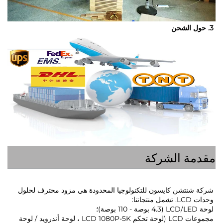
ة الشركة
شركة شنتشن كايسون للتكنولوجيا المحدودة هي مزود محترف لحلول 
 
مجموعات LCD (لوحة تحكم LCD 1080P-5K ، لوحة أندرويد / لوحة 