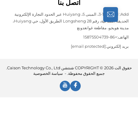
اتصل بنا
Add: الطوابق 1-3، المبنى 5، Huiyang عبر الحدود التجارة الإلكترونية
الحديقة الصناعية، رقم 28 Longsheng الطريق الأول، حي Huiyang،
هويجو، مقاطعة غوانغدونغ
:
+86-15875504739
لكتروني:
[email protected]
حقوق الت COPYRIGHT © 2026 شنتشن Caison Technology Co., Ltd.
جميع الحقوق محفوظة. -
سياسة الخصوصية